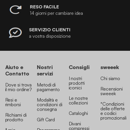
RESO FACILE
14 giorni per cambiare idea
SERVIZIO CLIENTI
a vostra disposizione
Aiuto e
Nostri
Consigli
sweeek
Contatto
servizi
I nostri
Chi siamo
prodotti
Dove si trova
Metodi di
iconici
Recensioni
il mio ordine?
pagamento
sweeek
Le nostre
Resi e
Modalità e
collezioni
*Condizioni
rimborsi
condizioni di
delle offerte
consegna
Cataloghi
e codici
Richiami di
promozionali
prodotto
Gift Card
Divani
compressi