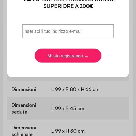
Utilizzo
Interno
Utilizzo esclusivamente
Uso
domestico
Garanzia
2 anni
Il prodotto è già assemblato, nel
Montaggio
suo imballaggio d'origine.
Dimensioni
L 99 x P 80 x H 66 cm
Dimensioni
L 99 x P 45 cm
seduta
Dimensioni
L 99 x H 30 cm
schienale