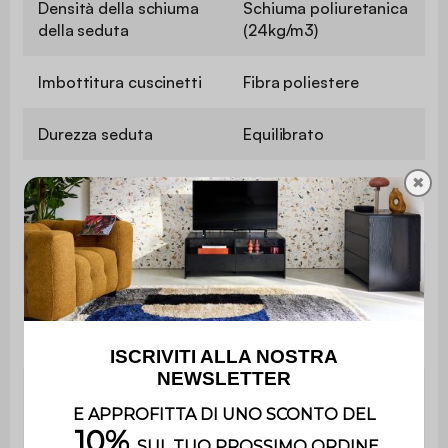
Densità della schiuma
Schiuma poliuretanica
della seduta
(24kg/m3)
Imbottitura cuscinetti
Fibra poliestere
Durezza seduta
Equilibrato
✖
Convertibile a letto
Sí
Tipo di letto
Occasionale
Spessore del
17 cm
letto
Peso
massimo
110 kg per sedile
supportato