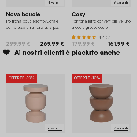
4 varianti
9 varianti
Nova bouclé
Cosy
Poltrona bouclé sottovuota e
Poltrona letto convertibile velluto
compressa strutturata, 2 posti
a coste grosse coste
4.4 (17)
299,99 €
269,99 €
179,99 €
161,99 €
Ai nostri clienti è piaciuto anche
OFFERTE
-10%
OFFERTE
-10%
6 varianti
7 varianti