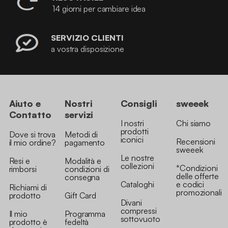
14 giorni per cambiare idea
SERVIZIO CLIENTI
a vostra disposizione
Aiuto e
Nostri
Consigli
sweeek
Contatto
servizi
I nostri
Chi siamo
prodotti
Dove si trova
Metodi di
iconici
Recensioni
il mio ordine?
pagamento
sweeek
Le nostre
Resi e
Modalità e
collezioni
*Condizioni
rimborsi
condizioni di
delle offerte
consegna
Cataloghi
e codici
Richiami di
promozionali
prodotto
Gift Card
Divani
compressi
Il mio
Programma
sottovuoto
prodotto è
fedeltà