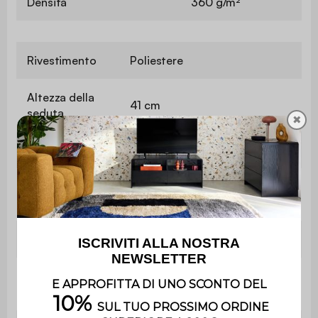
Densità
360 g/m²
Rivestimento
Poliestere
Altezza della
41 cm
seduta
✖
Durezza seduta
Dura
Convertibile a
Sí
letto
Tipo di letto
Occasionale
Peso massimo
110 kg per sedile
supportato