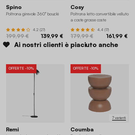
Spino
Cosy
Poltrona girevole 360° bouclé
Poltrona letto convertibile velluto
a coste grosse coste
4.2 (27)
4.4 (17)
199,99 €
139,99 €
179,99 €
161,99 €
Ai nostri clienti è piaciuto anche
OFFERTE
-10%
OFFERTE
-10%
7 varianti
Remi
Coumba