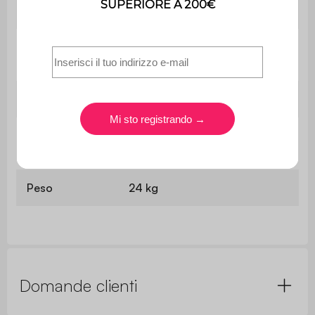
Utilizzo
Interno
Utilizzo esclusivamente
Uso
domestico
Garanzia
2 anni
Il montaggio è semplice, le
Montaggio
istruzioni sono fornite.
Peso
24 kg
Domande clienti