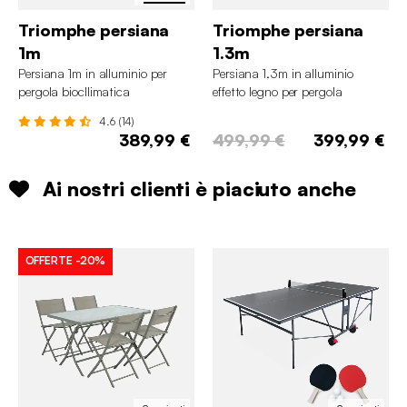
Triomphe persiana
Triomphe persiana
1m
1.3m
Persiana 1m in alluminio per
Persiana 1.3m in alluminio
pergola biocllimatica
effetto legno per pergola
Triomphe 3x4m
4.6 (14)
389,99 €
499,99 €
399,99 €
Ai nostri clienti è piaciuto anche
OFFERTE
-20%