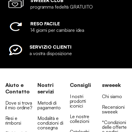
SWEEEK CLUB
programma fedeltà GRATUITO
RESO FACILE
14 giorni per cambiare idea
SERVIZIO CLIENTI
a vostra disposizione
Aiuto e
Nostri
Consigli
sweeek
Contatto
servizi
I nostri
Chi siamo
prodotti
Dove si trova
Metodi di
iconici
Recensioni
il mio ordine?
pagamento
sweeek
Le nostre
Resi e
Modalità e
collezioni
*Condizioni
rimborsi
condizioni di
delle offerte
consegna
Cataloghi
e codici