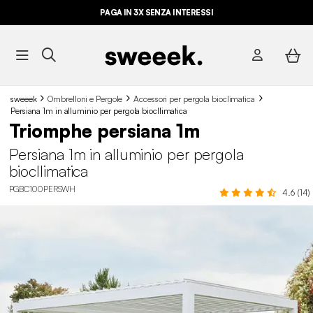
PAGA IN 3X SENZA INTERESSI
sweeek
Ombrelloni e Pergole
Accessori per pergola bioclimatica
Persiana 1m in alluminio per pergola biocllimatica
Triomphe persiana 1m
Persiana 1m in alluminio per pergola
biocllimatica
PGBC100PERSWH
4.6 (14)