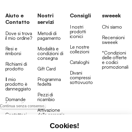
Aiuto e
Nostri
Consigli
sweeek
Contatto
servizi
I nostri
Chi siamo
prodotti
Dove si trova
Metodi di
iconici
Recensioni
il mio ordine?
pagamento
sweeek
Le nostre
Resi e
Modalità e
collezioni
*Condizioni
rimborsi
condizioni di
delle offerte
consegna
Cataloghi
e codici
Richiami di
promozionali
prodotto
Gift Card
Divani
compressi
Il mio
Programma
sottovuoto
prodotto è
fedeltà
danneggiato
Pezzi di
Domande
ricambio
frequenti
Continua senza consenso
Attivazione
Contattaci
della garanzia
Cookies!