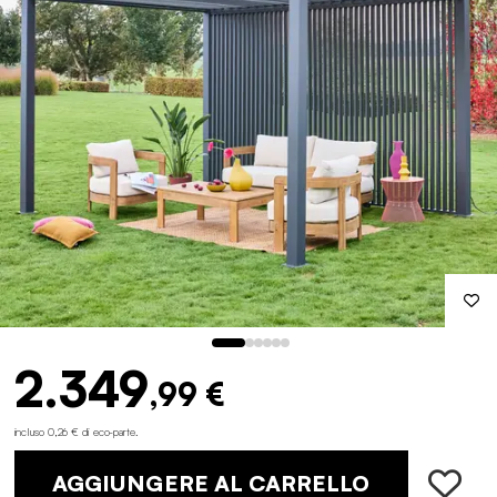
2.349
,99 €
incluso 0,26 € di eco-parte
.
AGGIUNGERE AL CARRELLO