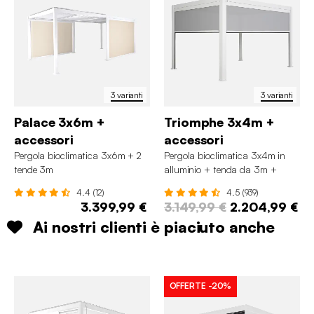
3 varianti
3 varianti
Palace 3x6m +
Triomphe 3x4m +
accessori
accessori
Pergola bioclimatica 3x6m + 2
Pergola bioclimatica 3x4m in
tende 3m
alluminio + tenda da 3m +
tenda da 4m
4.4 (12)
4.5 (939)
3.399,99 €
3.149,99 €
2.204,99 €
Ai nostri clienti è piaciuto anche
OFFERTE
-20%