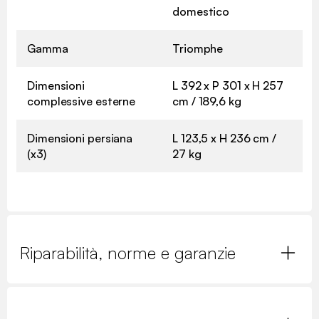
domestico
Gamma
Triomphe
Dimensioni
L 392 x P 301 x H 257
complessive esterne
cm / 189,6 kg
Dimensioni persiana
L 123,5 x H 236 cm /
(x3)
27 kg
Riparabilità, norme e garanzie