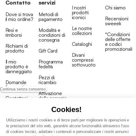
Contatto
servizi
I nostri
Chi siamo
prodotti
Dove si trova
Metodi di
iconici
Recensioni
il mio ordine?
pagamento
sweeek
Le nostre
Resi e
Modalità e
collezioni
*Condizioni
rimborsi
condizioni di
delle offerte
consegna
Cataloghi
e codici
Richiami di
promozionali
prodotto
Gift Card
Divani
compressi
Il mio
Programma
sottovuoto
prodotto è
fedeltà
danneggiato
Pezzi di
Domande
ricambio
frequenti
Continua senza consenso
Attivazione
Contattaci
della garanzia
Cookies!
Utilizziamo i nostri cookies e di terze parti per migliorare le operazioni e
le prestazioni del sito web, garantire alcune funzionalità attraverso l'uso
di cookies tecnici, adattare i contenuti e personalizzare i nostri annunci
Condizioni generali vendita