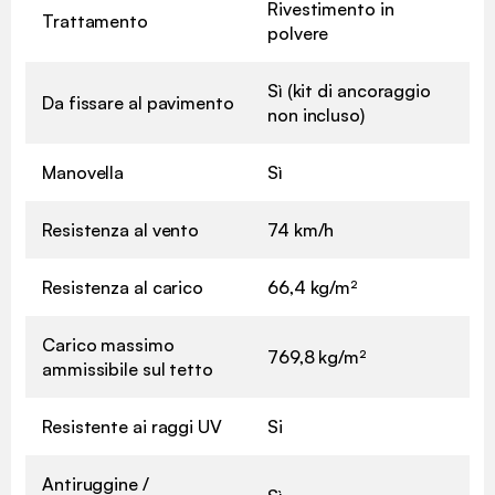
Rivestimento in
Trattamento
polvere
Sì (kit di ancoraggio
Da fissare al pavimento
non incluso)
Manovella
Sì
Resistenza al vento
74 km/h
Resistenza al carico
66,4 kg/m²
Carico massimo
769,8 kg/m²
ammissibile sul tetto
Resistente ai raggi UV
Si
Antiruggine /