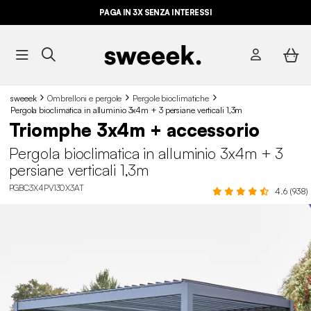
PAGA IN 3X SENZA INTERESSI
sweeek
Ombrelloni e pergole
Pergole bioclimatiche
Pergola bioclimatica in alluminio 3x4m + 3 persiane verticali 1,3m
Triomphe 3x4m + accessorio
Pergola bioclimatica in alluminio 3x4m + 3
persiane verticali 1,3m
PGBC3X4PV130X3AT
4.6 (938)