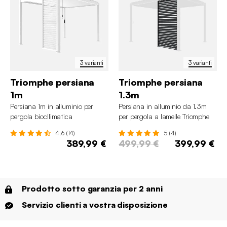
3 varianti
3 varianti
Triomphe persiana
Triomphe persiana
1m
1.3m
Persiana 1m in alluminio per
Persiana in alluminio da 1.3m
pergola biocllimatica
per pergola a lamelle Triomphe
4.6 (14)
5 (4)
389,99 €
499,99 €
399,99 €
Prodotto sotto garanzia per 2 anni
Servizio clienti a vostra disposizione