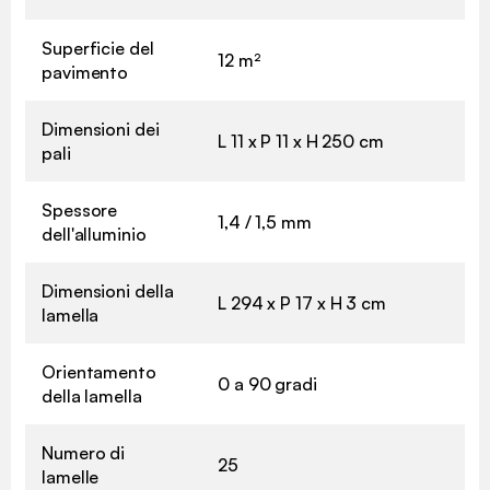
Superficie del
12 m²
pavimento
Dimensioni dei
L 11 x P 11 x H 250 cm
pali
Spessore
1,4 / 1,5 mm
dell'alluminio
Dimensioni della
L 294 x P 17 x H 3 cm
lamella
Orientamento
0 a 90 gradi
della lamella
Numero di
25
lamelle