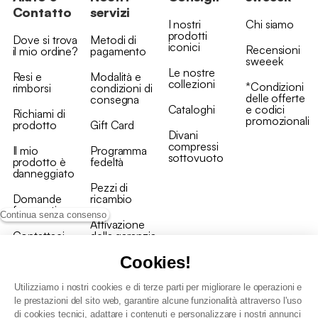
Contatto
servizi
I nostri
Chi siamo
prodotti
Dove si trova
Metodi di
iconici
Recensioni
il mio ordine?
pagamento
sweeek
Le nostre
Resi e
Modalità e
collezioni
*Condizioni
rimborsi
condizioni di
delle offerte
consegna
Cataloghi
e codici
Richiami di
promozionali
prodotto
Gift Card
Divani
compressi
Il mio
Programma
sottovuoto
prodotto è
fedeltà
danneggiato
Pezzi di
Domande
ricambio
frequenti
Continua senza consenso
Attivazione
Contattaci
della garanzia
Cookies!
Utilizziamo i nostri cookies e di terze parti per migliorare le operazioni e
le prestazioni del sito web, garantire alcune funzionalità attraverso l'uso
di cookies tecnici, adattare i contenuti e personalizzare i nostri annunci