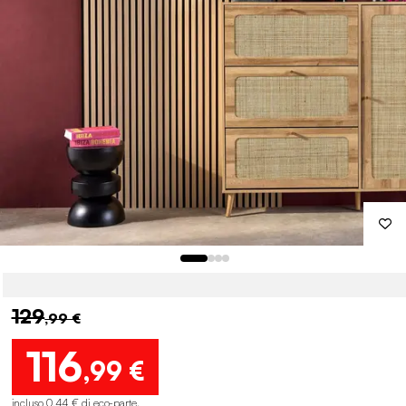
129
,99 €
116
,99 €
incluso 0,44 € di eco-parte
.