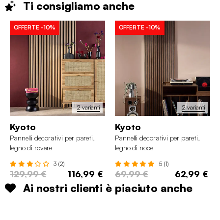
Ti consigliamo
anche
OFFERTE
-10%
OFFERTE
-10%
2 varianti
2 varianti
Kyoto
Kyoto
Pannelli decorativi per pareti,
Pannelli decorativi per pareti,
legno di rovere
legno di noce
3 (2)
5 (1)
129,99 €
116,99 €
69,99 €
62,99 €
Ai nostri clienti è piaciuto anche