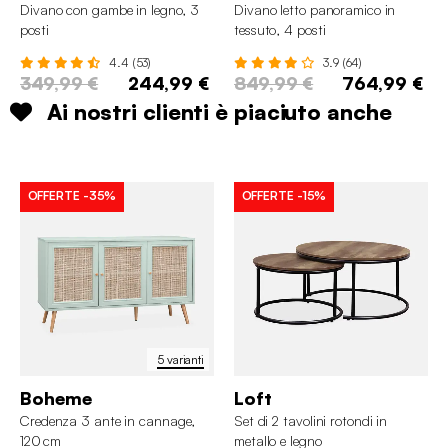
Divano con gambe in legno, 3
Divano letto panoramico in
posti
tessuto, 4 posti
4.4 (53)
3.9 (64)
349,99 €
244,99 €
849,99 €
764,99 €
Ai nostri clienti è piaciuto anche
OFFERTE
-35%
OFFERTE
-15%
5 varianti
Boheme
Loft
Credenza 3 ante in cannage,
Set di 2 tavolini rotondi in
120 cm
metallo e legno