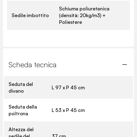
Schiuma poliuretanica
Sedile imbottito
(densità: 20kg/m3) +
Poliestere
Scheda tecnica
Seduta del
L 97 x P 45 cm
divano
Seduta della
L 53 x P 45 cm
poltrona
Altezza del
sedile del
37 cm