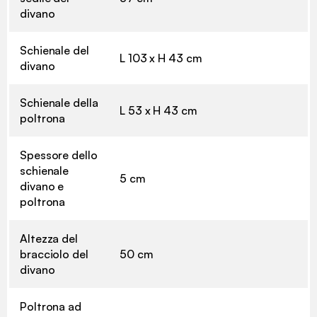
divano
Schienale del
L 103 x H 43 cm
divano
Schienale della
L 53 x H 43 cm
poltrona
Spessore dello
schienale
5 cm
divano e
poltrona
Altezza del
bracciolo del
50 cm
divano
Poltrona ad