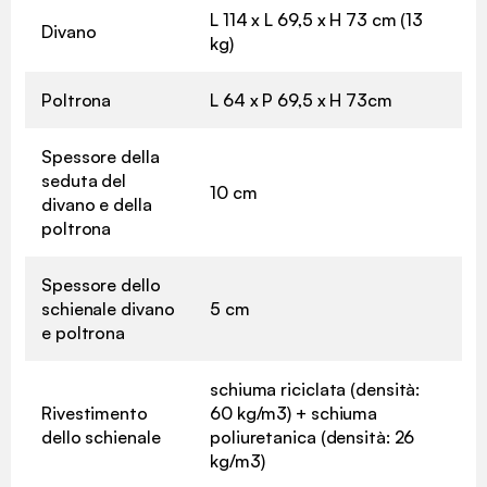
L 114 x L 69,5 x H 73 cm (13
Divano
kg)
Poltrona
L 64 x P 69,5 x H 73cm
Spessore della
seduta del
10 cm
divano e della
poltrona
Spessore dello
schienale divano
5 cm
e poltrona
schiuma riciclata (densità:
Rivestimento
60 kg/m3) + schiuma
dello schienale
poliuretanica (densità: 26
kg/m3)