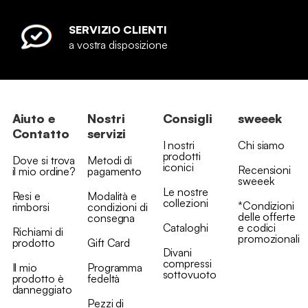
SERVIZIO CLIENTI
a vostra disposizione
Aiuto e
Nostri
Consigli
sweeek
Contatto
servizi
I nostri
Chi siamo
prodotti
Dove si trova
Metodi di
iconici
Recensioni
il mio ordine?
pagamento
sweeek
Le nostre
Resi e
Modalità e
collezioni
*Condizioni
rimborsi
condizioni di
delle offerte
consegna
Cataloghi
e codici
Richiami di
promozionali
prodotto
Gift Card
Divani
compressi
Il mio
Programma
sottovuoto
prodotto è
fedeltà
danneggiato
Pezzi di