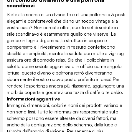
scandinavi
Siete alla ricerca di un divanetto e di una poltrona a 3 posti
eleganti e confortevoli che diano un tocco vintage alla
vostra casa? Non cercate oltre, questo set di sedute in
stile scandinavo è esattamente quello che vi serve! Le
gambe in legno di gomma, la struttura in pioppo e
compensato e il rivestimento in tessuto conferiscono
stabilità e semplicità, mentre la seduta con molle a zig-zag
assicura ore di comodo relax. Sia che li collochiate in
salotto come seduta aggiuntiva o in ufficio come angolo
lettura, questo divano e poltrona retrò diventeranno
sicuramente il vostro nuovo posto preferito in casa! Per
rendere l'esperienza ancora più rilassante, aggiungete una
morbida coperta e godetevi una tazza di caffè o tè caldo.
Informazioni aggiuntive
Immagini, dimensioni, colori e nomi dei prodotti variano e
non sono fissi. Tutte le informazioni rappresentate sullo
schermo possono essere alterate da diversi fattori, ma
anche dalla configurazione dello schermo, dalla luce e
talvolta dall'angolo di visione. Per saperne di più,