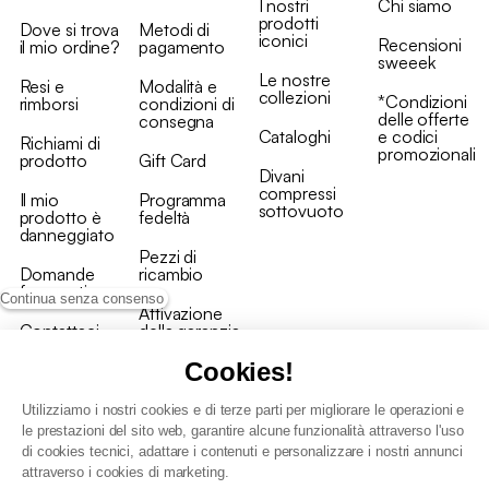
I nostri
Chi siamo
prodotti
Dove si trova
Metodi di
iconici
Recensioni
il mio ordine?
pagamento
sweeek
Le nostre
Resi e
Modalità e
collezioni
*Condizioni
rimborsi
condizioni di
delle offerte
consegna
Cataloghi
e codici
Richiami di
promozionali
prodotto
Gift Card
Divani
compressi
Il mio
Programma
sottovuoto
prodotto è
fedeltà
danneggiato
Pezzi di
Domande
ricambio
frequenti
Continua senza consenso
Attivazione
Contattaci
della garanzia
Cookies!
Utilizziamo i nostri cookies e di terze parti per migliorare le operazioni e
le prestazioni del sito web, garantire alcune funzionalità attraverso l'uso
di cookies tecnici, adattare i contenuti e personalizzare i nostri annunci
Condizioni generali vendita
attraverso i cookies di marketing.
Condizioni Generali d'Uso del Programma Fedeltà