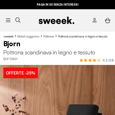
PAGA IN 3X SENZA INTERESSI
sweeek
Mobili soggiorno
Poltrone
Poltrona scandinava in legno e tessuto
Bjorn
Poltrona scandinava in legno e tessuto
ISOF1DKGY
4.2 (24)
OFFERTE
-25%