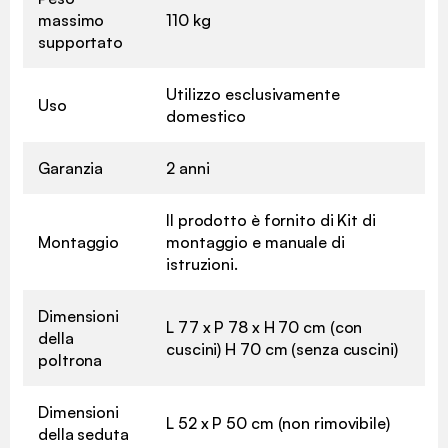
massimo
110 kg
supportato
Utilizzo esclusivamente
Uso
domestico
Garanzia
2 anni
Il prodotto è fornito di Kit di
Montaggio
montaggio e manuale di
istruzioni.
Dimensioni
L 77 x P 78 x H 70 cm (con
della
cuscini) H 70 cm (senza cuscini)
poltrona
Dimensioni
L 52 x P 50 cm (non rimovibile)
della seduta