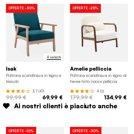
OFFERTE
-30%
OFFERTE
-25%
4 varianti
Isak
Amelie pelliccia
Poltrona scandinava in legno e
Poltrona scandinava in legno di
tessuto
hevea tinto noce e pelliccia
sintetica
3.7 (47)
4 (2)
99,99 €
69,99 €
179,99 €
134,99 €
Ai nostri clienti è piaciuto anche
OFFERTE
-10%
OFFERTE
-30%