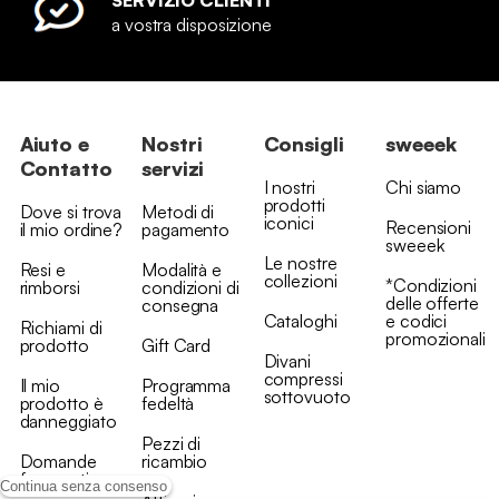
SERVIZIO CLIENTI
a vostra disposizione
Aiuto e
Nostri
Consigli
sweeek
Contatto
servizi
I nostri
Chi siamo
prodotti
Dove si trova
Metodi di
iconici
Recensioni
il mio ordine?
pagamento
sweeek
Le nostre
Resi e
Modalità e
collezioni
*Condizioni
rimborsi
condizioni di
delle offerte
consegna
Cataloghi
e codici
Richiami di
promozionali
prodotto
Gift Card
Divani
compressi
Il mio
Programma
sottovuoto
prodotto è
fedeltà
danneggiato
Pezzi di
Domande
ricambio
frequenti
Continua senza consenso