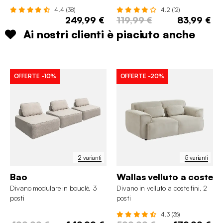
4.4 (38)
4.2 (12)
249,99 €
119,99 €
83,99 €
Ai nostri clienti è piaciuto anche
OFFERTE
-10%
OFFERTE
-20%
2 varianti
5 varianti
Bao
Wallas velluto a coste
Divano modulare in bouclé, 3
Divano in velluto a coste fini, 2
posti
posti
4.3 (36)