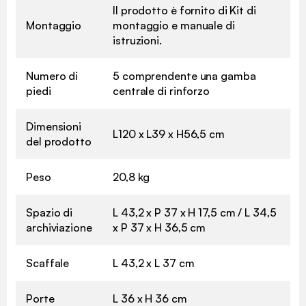
Il prodotto è fornito di Kit di
Montaggio
montaggio e manuale di
istruzioni.
Numero di
5 comprendente una gamba
piedi
centrale di rinforzo
Dimensioni
L120 x L39 x H56,5 cm
del prodotto
Peso
20,8 kg
Spazio di
L 43,2 x P 37 x H 17,5 cm / L 34,5
archiviazione
x P 37 x H 36,5 cm
Scaffale
L 43,2 x L 37 cm
Porte
L 36 x H 36 cm