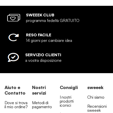
SWEEEK CLUB
programma fedeltà GRATUITO
RESO FACILE
14 giorni per cambiare idea
SERVIZIO CLIENTI
a vostra disposizione
Aiuto e
Nostri
Consigli
sweeek
Contatto
servizi
I nostri
Chi siamo
prodotti
Dove si trova
Metodi di
iconici
Recensioni
il mio ordine?
pagamento
sweeek