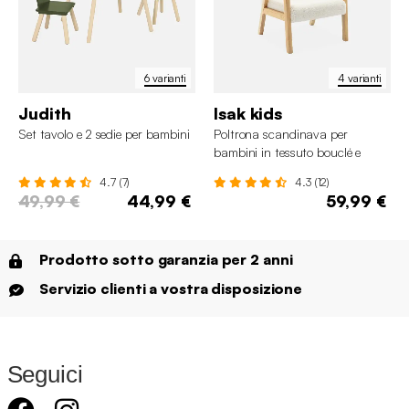
6 varianti
4 varianti
Judith
Isak kids
Set tavolo e 2 sedie per bambini
Poltrona scandinava per
bambini in tessuto bouclé e
legno di hevea
4.7 (7)
4.3 (12)
49,99 €
44,99 €
59,99 €
Prodotto sotto garanzia per 2 anni
Servizio clienti a vostra disposizione
Seguici