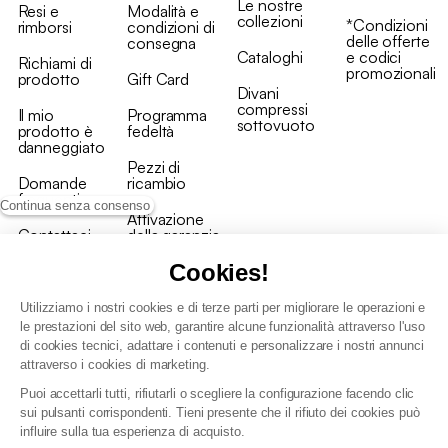
Le nostre
Resi e
Modalità e
collezioni
*Condizioni
rimborsi
condizioni di
delle offerte
consegna
Cataloghi
e codici
Richiami di
promozionali
prodotto
Gift Card
Divani
compressi
Il mio
Programma
sottovuoto
prodotto è
fedeltà
danneggiato
Pezzi di
Domande
ricambio
frequenti
Continua senza consenso
Attivazione
Contattaci
della garanzia
Cookies!
Utilizziamo i nostri cookies e di terze parti per migliorare le operazioni e
le prestazioni del sito web, garantire alcune funzionalità attraverso l'uso
di cookies tecnici, adattare i contenuti e personalizzare i nostri annunci
Condizioni generali vendita
attraverso i cookies di marketing.
Condizioni Generali d'Uso del Programma Fedeltà
Puoi accettarli tutti, rifiutarli o scegliere la configurazione facendo clic
Politica di gestione dei dati personali e dei cookie
sui pulsanti corrispondenti. Tieni presente che il rifiuto dei cookies può
Condizioni generali di vendita per clienti professionali
influire sulla tua esperienza di acquisto.
Dichiarazione di accessibilità