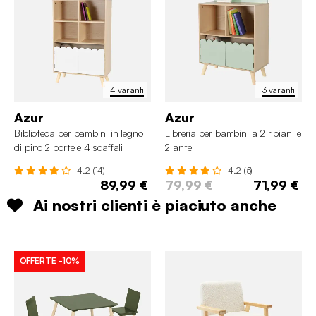
4 varianti
3 varianti
Azur
Azur
Biblioteca per bambini in legno
Libreria per bambini a 2 ripiani e
di pino 2 porte e 4 scaffali
2 ante
4.2 (14)
4.2 (5)
89,99 €
79,99 €
71,99 €
Ai nostri clienti è piaciuto anche
OFFERTE
-10%