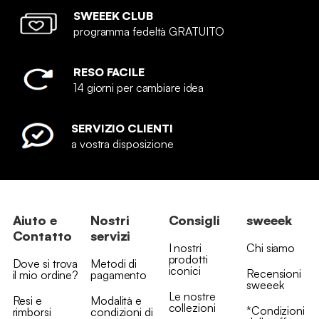
SWEEEK CLUB
programma fedeltà GRATUITO
RESO FACILE
14 giorni per cambiare idea
SERVIZIO CLIENTI
a vostra disposizione
Aiuto e
Nostri
Consigli
sweeek
Contatto
servizi
I nostri
Chi siamo
prodotti
Dove si trova
Metodi di
iconici
Recensioni
il mio ordine?
pagamento
sweeek
Le nostre
Resi e
Modalità e
collezioni
*Condizioni
rimborsi
condizioni di