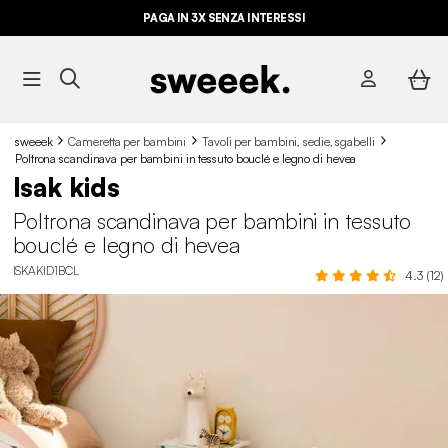
PAGA IN 3X SENZA INTERESSI
sweeek
Cameretta per bambini
Tavoli per bambini, sedie, sgabelli
Poltrona scandinava per bambini in tessuto bouclé e legno di hevea
Isak kids
Poltrona scandinava per bambini in tessuto
bouclé e legno di hevea
ISKAKID1BCL
4.3 (12)