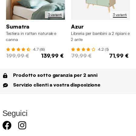
3 varianti
3 varianti
Sumatra
Azur
Testiera in rattan naturale e
Libreria per bambini a 2 ripiani e
canna
2 ante
4.7 (66)
4.2 (5)
199,99 €
139,99 €
79,99 €
71,99 €
Prodotto sotto garanzia per 2 anni
Servizio clienti a vostra disposizione
Seguici