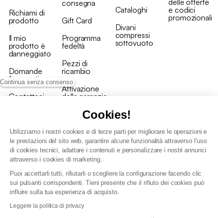
delle offerte
consegna
Cataloghi
e codici
Richiami di
promozionali
prodotto
Gift Card
Divani
compressi
Il mio
Programma
sottovuoto
prodotto è
fedeltà
danneggiato
Pezzi di
Domande
ricambio
frequenti
Continua senza consenso
Attivazione
Contattaci
della garanzia
Cookies!
Utilizziamo i nostri cookies e di terze parti per migliorare le operazioni e
le prestazioni del sito web, garantire alcune funzionalità attraverso l'uso
di cookies tecnici, adattare i contenuti e personalizzare i nostri annunci
Condizioni generali vendita
attraverso i cookies di marketing.
Condizioni Generali d'Uso del Programma Fedeltà
Puoi accettarli tutti, rifiutarli o scegliere la configurazione facendo clic
Politica di gestione dei dati personali e dei cookie
sui pulsanti corrispondenti. Tieni presente che il rifiuto dei cookies può
Condizioni generali di vendita per clienti professionali
influire sulla tua esperienza di acquisto.
Dichiarazione di accessibilità
Leggere la politica di privacy