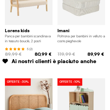
Lorens kids
Imani
Panca per bambini scandinava
Poltrona per bambini in velluto a
in tessuto bouclé, 2 posti
coste pieghevole
5 (2)
89,99 €
80,99 €
119,99 €
89,99 €
Ai nostri clienti è piaciuto anche
OFFERTE
-30%
OFFERTE
-10%