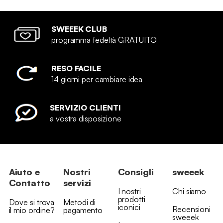
SWEEEK CLUB
programma fedeltà GRATUITO
RESO FACILE
14 giorni per cambiare idea
SERVIZIO CLIENTI
a vostra disposizione
Aiuto e
Nostri
Consigli
sweeek
Contatto
servizi
I nostri
Chi siamo
prodotti
Dove si trova
Metodi di
iconici
Recensioni
il mio ordine?
pagamento
sweeek