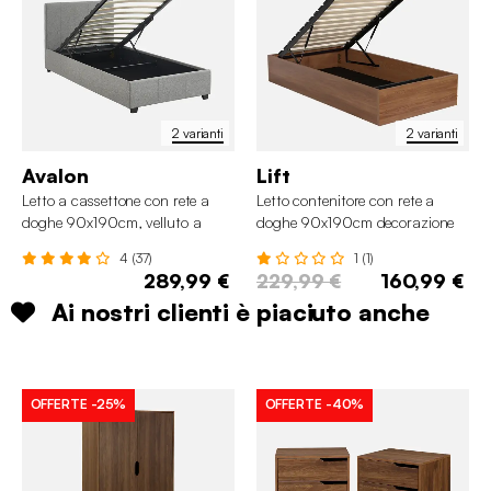
2 varianti
2 varianti
Avalon
Lift
Letto a cassettone con rete a
Letto contenitore con rete a
doghe 90x190cm, velluto a
doghe 90x190cm decorazione
coste fini
legno
4 (37)
1 (1)
289,99 €
229,99 €
160,99 €
Ai nostri clienti è piaciuto anche
OFFERTE
-25%
OFFERTE
-40%