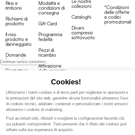
Le nostre
Resi e
Modalità e
collezioni
*Condizioni
rimborsi
condizioni di
delle offerte
consegna
Cataloghi
e codici
Richiami di
promozionali
prodotto
Gift Card
Divani
compressi
Il mio
Programma
sottovuoto
prodotto è
fedeltà
danneggiato
Pezzi di
Domande
ricambio
frequenti
Continua senza consenso
Attivazione
Contattaci
della garanzia
Cookies!
Utilizziamo i nostri cookies e di terze parti per migliorare le operazioni e
le prestazioni del sito web, garantire alcune funzionalità attraverso l'uso
di cookies tecnici, adattare i contenuti e personalizzare i nostri annunci
Condizioni generali vendita
attraverso i cookies di marketing.
Condizioni Generali d'Uso del Programma Fedeltà
Puoi accettarli tutti, rifiutarli o scegliere la configurazione facendo clic
Politica di gestione dei dati personali e dei cookie
sui pulsanti corrispondenti. Tieni presente che il rifiuto dei cookies può
Condizioni generali di vendita per clienti professionali
influire sulla tua esperienza di acquisto.
Dichiarazione di accessibilità