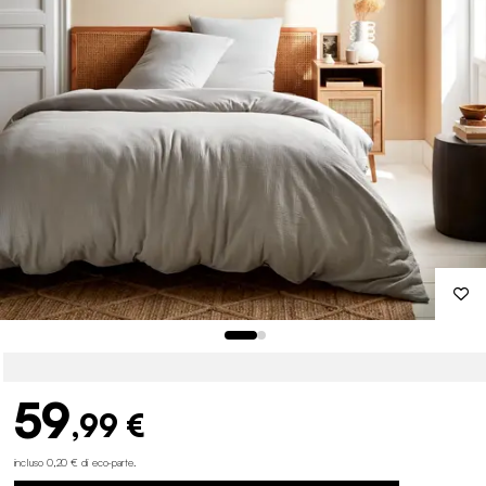
59
,99 €
incluso 0,20 € di eco-parte
.