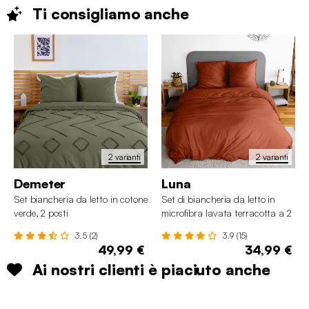
Ti consigliamo
anche
2 varianti
2 varianti
Demeter
Luna
Set biancheria da letto in cotone
Set di biancheria da letto in
verde, 2 posti
microfibra lavata terracotta a 2
posti
3.5 (2)
3.9 (15)
49,99 €
34,99 €
Ai nostri clienti è piaciuto anche