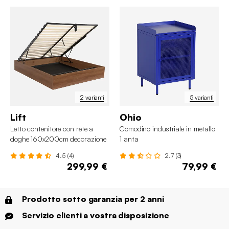
2 varianti
5 varianti
Lift
Ohio
Letto contenitore con rete a
Comodino industriale in metallo
doghe 160x200cm decorazione
1 anta
legno
4.5 (4)
2.7 (3)
299,99 €
79,99 €
Prodotto sotto garanzia per 2 anni
Servizio clienti a vostra disposizione