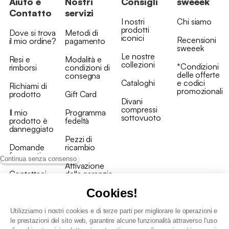
Aiuto e
Nostri
Consigli
sweeek
Contatto
servizi
I nostri
Chi siamo
prodotti
Dove si trova
Metodi di
iconici
Recensioni
il mio ordine?
pagamento
sweeek
Le nostre
Resi e
Modalità e
collezioni
*Condizioni
rimborsi
condizioni di
delle offerte
consegna
Cataloghi
e codici
Richiami di
promozionali
prodotto
Gift Card
Divani
compressi
Il mio
Programma
sottovuoto
prodotto è
fedeltà
danneggiato
Pezzi di
Domande
ricambio
frequenti
Continua senza consenso
Attivazione
Contattaci
della garanzia
Cookies!
Utilizziamo i nostri cookies e di terze parti per migliorare le operazioni e
le prestazioni del sito web, garantire alcune funzionalità attraverso l'uso