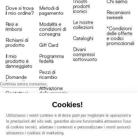
I nostri
Chi siamo
prodotti
Dove si trova
Metodi di
iconici
Recensioni
il mio ordine?
pagamento
sweeek
Le nostre
Resi e
Modalità e
collezioni
*Condizioni
rimborsi
condizioni di
delle offerte
consegna
Cataloghi
e codici
Richiami di
promozionali
prodotto
Gift Card
Divani
compressi
Il mio
Programma
sottovuoto
prodotto è
fedeltà
danneggiato
Pezzi di
Domande
ricambio
frequenti
Continua senza consenso
Attivazione
Contattaci
della garanzia
Cookies!
Utilizziamo i nostri cookies e di terze parti per migliorare le operazioni e
le prestazioni del sito web, garantire alcune funzionalità attraverso l'uso
di cookies tecnici, adattare i contenuti e personalizzare i nostri annunci
Condizioni generali vendita
attraverso i cookies di marketing.
Condizioni Generali d'Uso del Programma Fedeltà