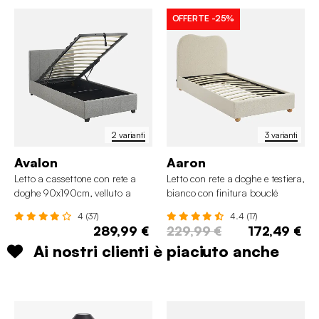
OFFERTE
-25%
2 varianti
3 varianti
Avalon
Aaron
Letto a cassettone con rete a
Letto con rete a doghe e testiera,
doghe 90x190cm, velluto a
bianco con finitura bouclé
coste fini
4 (37)
4.4 (17)
289,99 €
229,99 €
172,49 €
Ai nostri clienti è piaciuto anche