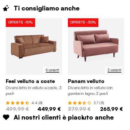
Ti consigliamo
anche
OFFERTE
-10%
OFFERTE
-30%
6 varianti
2 varianti
Feel velluto a coste
Panam velluto
Divano letto in velluto a coste, 3
Divano letto in velluto con
posti
gambe in legno, 2 posti
4.4 (61)
3.7 (51)
499,99 €
449,99 €
379,99 €
265,99 €
Ai nostri clienti è piaciuto anche