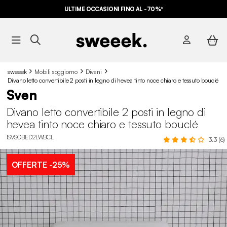
ULTIME OCCASIONI FINO AL -70%*
sweeek
Mobili soggiorno
Divani
Divano letto convertibile 2 posti in legno di hevea tinto noce chiaro e tessuto bouclé
Sven
Divano letto convertibile 2 posti in legno di
hevea tinto noce chiaro e tessuto bouclé
ISVSOBED2LWBCL
3.3 (6)
OFFERTE
-25%