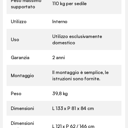
Peso massimo
110 kg per sedile
supportato
Utilizzo
Interno
Utilizzo esclusivamente
Uso
domestico
Garanzia
2 anni
Il montaggio è semplice, le
Montaggio
istruzioni sono fornite.
Peso
39,8 kg
Dimensioni
L 133 x P 81 x 84 cm
Dimensioni
L 121 x P 62 / 146 cm