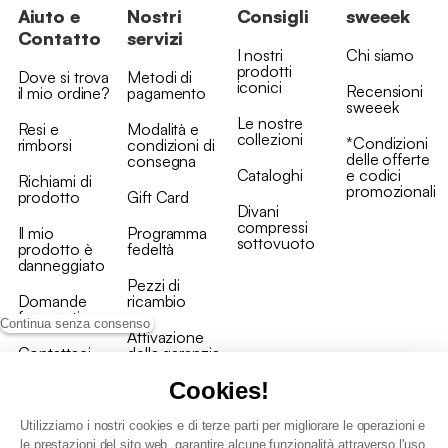
Aiuto e
Nostri
Consigli
sweeek
Contatto
servizi
I nostri
Chi siamo
prodotti
Dove si trova
Metodi di
iconici
Recensioni
il mio ordine?
pagamento
sweeek
Le nostre
Resi e
Modalità e
collezioni
*Condizioni
rimborsi
condizioni di
delle offerte
consegna
Cataloghi
e codici
Richiami di
promozionali
prodotto
Gift Card
Divani
compressi
Il mio
Programma
sottovuoto
prodotto è
fedeltà
danneggiato
Pezzi di
Domande
ricambio
frequenti
Continua senza consenso
Attivazione
Contattaci
della garanzia
Cookies!
Utilizziamo i nostri cookies e di terze parti per migliorare le operazioni e
le prestazioni del sito web, garantire alcune funzionalità attraverso l'uso