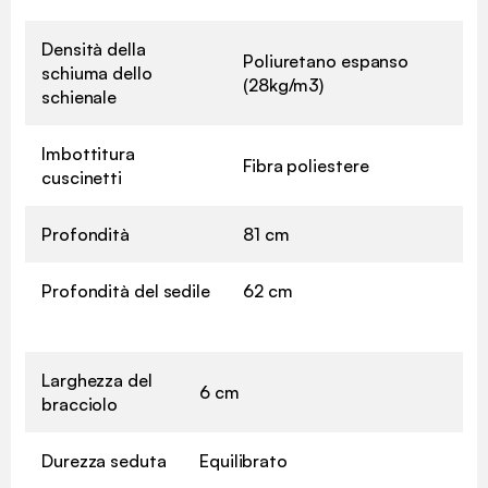
Densità della
Poliuretano espanso
schiuma dello
(28kg/m3)
schienale
Imbottitura
Fibra poliestere
cuscinetti
Profondità
81 cm
Profondità del sedile
62 cm
Larghezza del
6 cm
bracciolo
Durezza seduta
Equilibrato