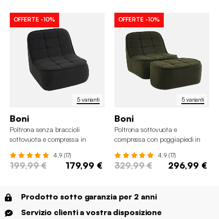
OFFERTE
-10%
OFFERTE
-10%
5 varianti
5 varianti
Boni
Boni
Poltrona senza braccioli
Poltrona sottovuota e
sottovuota e compressa in
compressa con poggiapiedi in
bouclé testurizzato
bouclé testurizzato
4.9 (17)
4.9 (17)
199,99 €
179,99 €
329,99 €
296,99 €
Prodotto sotto garanzia per 2 anni
Servizio clienti a vostra disposizione