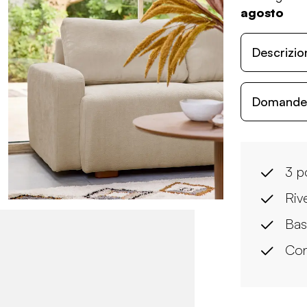
agosto
Descrizio
Domande c
3 p
Riv
Bas
Con