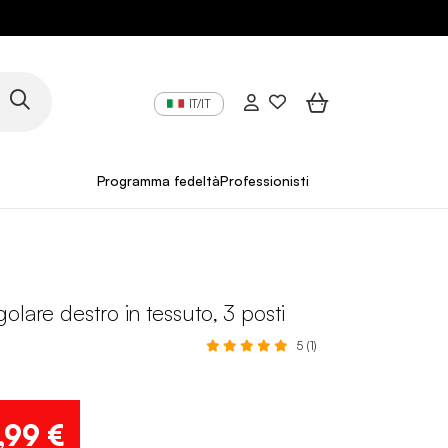
IT/IT
Programma fedeltà
Professionisti
olare destro in tessuto, 3 posti
5 (1)
,99 €