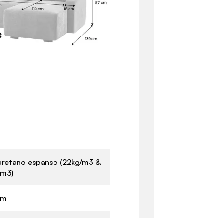
uretano espanso (22kg/m3 &
/m3)
cm