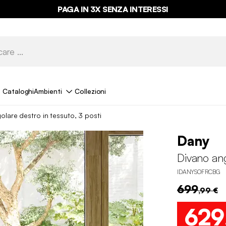
PAGA IN 3X SENZA INTERESSI
Cataloghi
Ambienti
Collezioni
olare destro in tessuto, 3 posti
Dany
Divano ang
IDANYSOFRCBG
699
,99 €
629