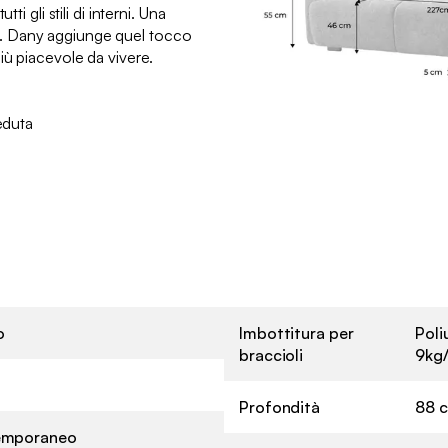
ti gli stili di interni. Una
arlo. Dany aggiunge quel tocco
iù piacevole da vivere.
eduta
o
Imbottitura per
Poli
braccioli
9kg
Profondità
88 
emporaneo