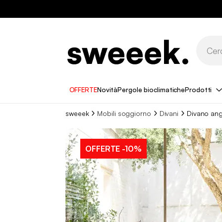
OFFERTE
Novità
Pergole bioclimatiche
Prodotti
sweeek
Mobili soggiorno
Divani
Divano ang
OFFERTE
-10%