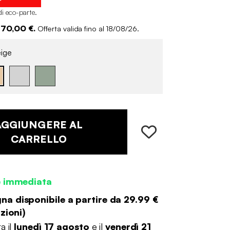
di eco-parte
.
 70,00 €.
Offerta valida fino al 18/08/26.
ige
AGGIUNGERE AL
CARRELLO
e immediata
a disponibile a partire da
29.99 €
zioni
)
a il
lunedì 17 agosto
e il
venerdì 21