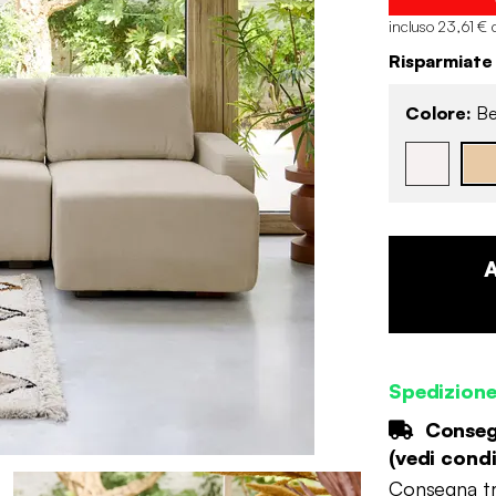
incluso 23,61 € 
Risparmiate
Colore:
Be
Spedizion
Consegn
(
vedi condi
Consegna tr