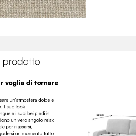
 prodotto
r voglia di tornare
creare un'atmosfera dolce e
 Il suo look
ue e i suoi bei piedi in
ndono un vero angolo relax
e per rilassarsi,
godersi un momento tutto