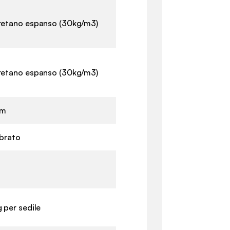
retano espanso (30kg/m3)
retano espanso (30kg/m3)
cm
ibrato
g per sedile