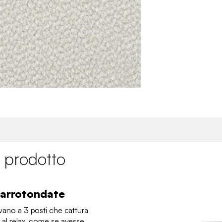
 prodotto
e arrotondate
ivano a 3 posti che cattura
e al relax, come se avesse