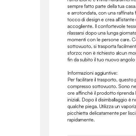
sempre fatto parte della tua casa
e arrotondata, con una raffinata 
tocco di design e crea all'istant
accogliente. Il confortevole tessut
rilassarsi dopo una lunga giornat
momenti con le persone care. 
sottovuoto, si trasporta facilment
sforzo; non è richiesto alcun mon
fin da subito il tuo nuovo angolo
Informazioni aggiuntive:
Per facilitare il trasporto, ques
compresso sottovuoto. Sono nece
ore affinché il prodotto riprenda
iniziali. Dopo il disimballaggio 
qualche piega. Utilizza un vapori
picchietta delicatamente per lisci
rapidamente.