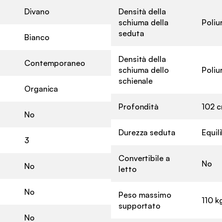
Divano
Densità della
schiuma della
Poliu
seduta
Bianco
Densità della
Contemporaneo
schiuma dello
Poliu
schienale
Organica
Profondità
102 
No
Durezza seduta
Equil
3
Convertibile a
No
No
letto
No
Peso massimo
110 k
supportato
No