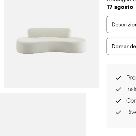
17 agosto
Descrizio
Domande c
Pro
Ins
Con
Rive