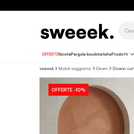
OFFERTE
Novità
Pergole bioclimatiche
Prodotti
sweeek
Mobili soggiorno
Divani
Divano cur
OFFERTE
-10%