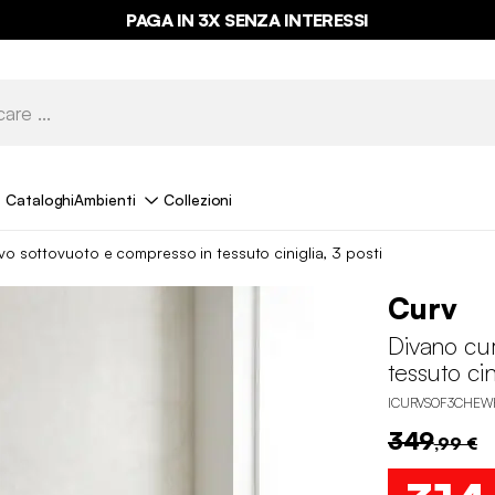
PAGA IN 3X SENZA INTERESSI
Cataloghi
Ambienti
Collezioni
vo sottovuoto e compresso in tessuto ciniglia, 3 posti
Curv
Divano cu
tessuto cin
ICURVSOF3CHEW
349
,99 €