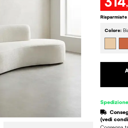
314
Risparmiate
Colore:
Bi
Spedizion
Consegn
(
vedi condi
Consegna tr