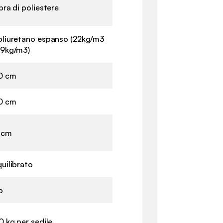
bra di poliestere
oliuretano espanso (22kg/m3
 9kg/m3)
0 cm
0 cm
1 cm
uilibrato
o
0 kg per sedile