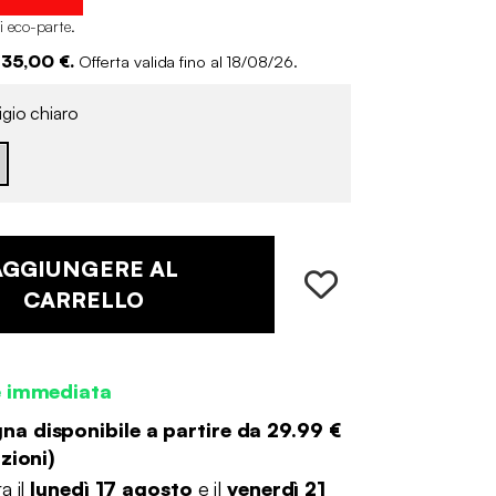
di eco-parte
.
 35,00 €.
Offerta valida fino al 18/08/26.
gio chiaro
AGGIUNGERE AL
CARRELLO
e immediata
a disponibile a partire da
29.99 €
zioni
)
a il
lunedì 17 agosto
e il
venerdì 21