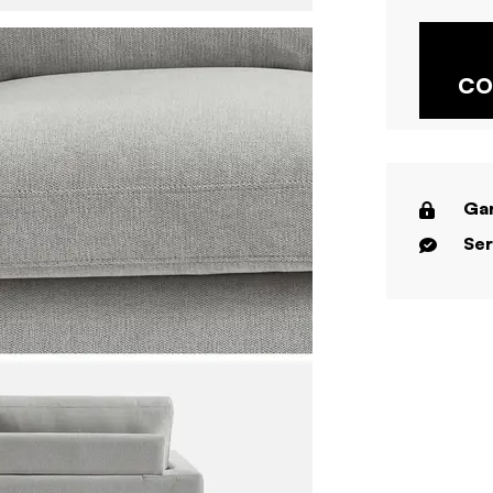
CO
Gar
Ser