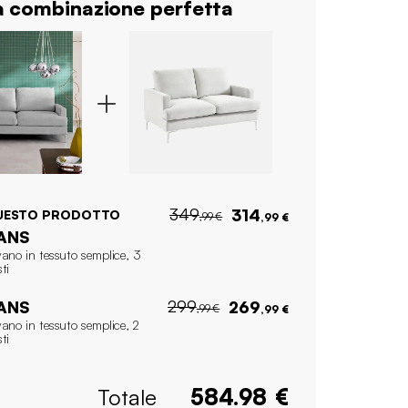
 combinazione perfetta
349
314
UESTO PRODOTTO
,99 €
,99 €
ANS
ano in tessuto semplice, 3
ti
299
ANS
269
,99 €
,99 €
ano in tessuto semplice, 2
ti
Totale
584.98
€