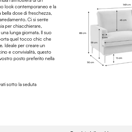
mbia l'atmosfera di un
 suo look contemporaneo e la
 bella dose di freschezza,
arredamento. Ci si sente
ia per chiacchierare,
o una lunga giornata. Il suo
orta quel tocco chic che
re. Ideale per creare un
ino e convivialità, questo
vostro posto preferito nella
ati sotto la seduta