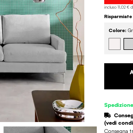
incluso 11,02 € 
Risparmiate
Colore:
Gri
Spedizion
Consegn
(
vedi condi
Consegna tr