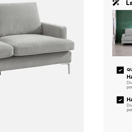
La
Q
H
Div
pos
H
Div
pos