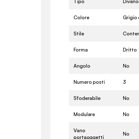
Tipo
Divano
Colore
Grigio 
Stile
Conte
Forma
Dritto
Angolo
No
Numero posti
3
Sfoderabile
No
Modulare
No
Vano
No
portaoggetti