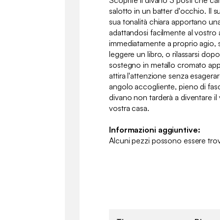
Scoprite il divano 3 posti che ca
salotto in un batter d'occhio. Il
sua tonalità chiara apportano una
adattandosi facilmente al vostro 
immediatamente a proprio agio, s
leggere un libro, o rilassarsi dop
sostegno in metallo cromato app
attira l'attenzione senza esagera
angolo accogliente, pieno di fasc
divano non tarderà a diventare il 
vostra casa.
Informazioni aggiuntive:
Alcuni pezzi possono essere trov