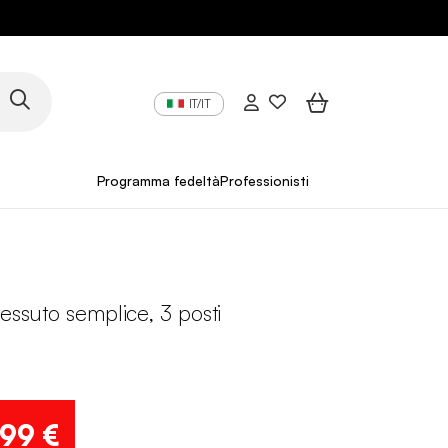
IT/IT
Programma fedeltà
Professionisti
tessuto semplice, 3 posti
,99 €