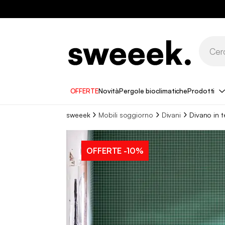
OFFERTE
Novità
Pergole bioclimatiche
Prodotti
sweeek
Mobili soggiorno
Divani
Divano in t
OFFERTE
-10%