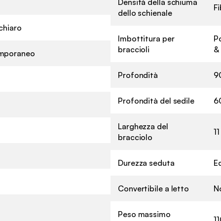
Densità della schiuma
Fi
dello schienale
chiaro
Imbottitura per
P
braccioli
&
mporaneo
Profondità
9
Profondità del sedile
6
Larghezza del
1
bracciolo
Durezza seduta
Eq
Convertibile a letto
N
Peso massimo
11