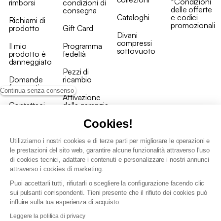
*Condizioni
rimborsi
condizioni di
delle offerte
consegna
Cataloghi
e codici
Richiami di
promozionali
prodotto
Gift Card
Divani
compressi
Il mio
Programma
sottovuoto
prodotto è
fedeltà
danneggiato
Pezzi di
Domande
ricambio
frequenti
Continua senza consenso
Attivazione
Contattaci
della garanzia
Cookies!
Utilizziamo i nostri cookies e di terze parti per migliorare le operazioni e
le prestazioni del sito web, garantire alcune funzionalità attraverso l'uso
di cookies tecnici, adattare i contenuti e personalizzare i nostri annunci
Condizioni generali vendita
attraverso i cookies di marketing.
Condizioni Generali d'Uso del Programma Fedeltà
Puoi accettarli tutti, rifiutarli o scegliere la configurazione facendo clic
Politica di gestione dei dati personali e dei cookie
sui pulsanti corrispondenti. Tieni presente che il rifiuto dei cookies può
Condizioni generali di vendita per clienti professionali
influire sulla tua esperienza di acquisto.
Dichiarazione di accessibilità
Leggere la politica di privacy