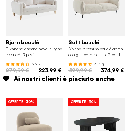
Bjorn bouclé
Soft bouclé
Divano stile scandinavo in legno
Divano in tessuto bouclé crema
e bouclé, 3 posti
con gambe in metallo, 3 posti
3.6 (21)
4.7 (6)
279,99 €
223,99 €
499,99 €
374,99 €
Ai nostri clienti è piaciuto anche
OFFERTE
-30%
OFFERTE
-30%