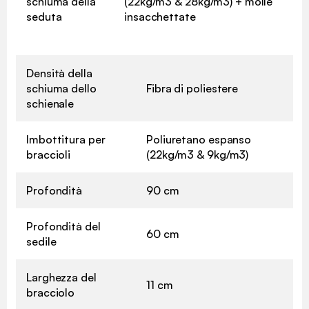
schiuma della
(22kg/m3 & 28kg/m3) + molle
seduta
insacchettate
Densità della
schiuma dello
Fibra di poliestere
schienale
Imbottitura per
Poliuretano espanso
braccioli
(22kg/m3 & 9kg/m3)
Profondità
90 cm
Profondità del
60 cm
sedile
Larghezza del
11 cm
bracciolo