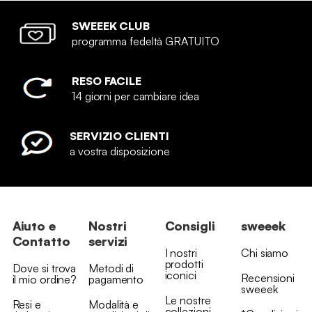
SWEEEK CLUB
programma fedeltà GRATUITO
RESO FACILE
14 giorni per cambiare idea
SERVIZIO CLIENTI
a vostra disposizione
Aiuto e
Nostri
Consigli
sweeek
Contatto
servizi
I nostri
Chi siamo
prodotti
Dove si trova
Metodi di
iconici
Recensioni
il mio ordine?
pagamento
sweeek
Le nostre
Resi e
Modalità e
collezioni