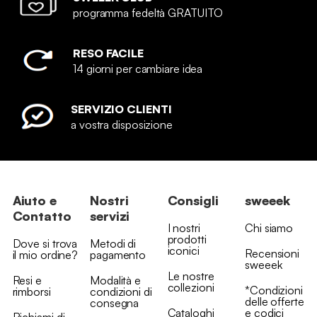
programma fedeltà GRATUITO
RESO FACILE
14 giorni per cambiare idea
SERVIZIO CLIENTI
a vostra disposizione
Aiuto e
Nostri
Consigli
sweeek
Contatto
servizi
I nostri
Chi siamo
prodotti
Dove si trova
Metodi di
iconici
Recensioni
il mio ordine?
pagamento
sweeek
Le nostre
Resi e
Modalità e
collezioni
*Condizioni
rimborsi
condizioni di
delle offerte
consegna
Cataloghi
e codici
Richiami di