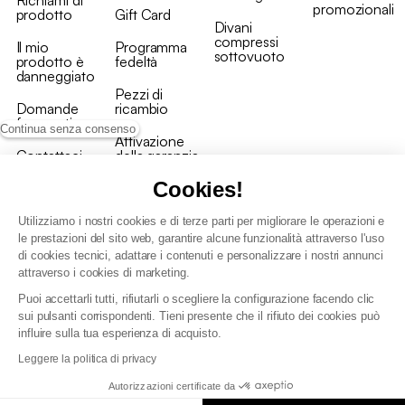
promozionali
prodotto
Gift Card
Divani
compressi
Il mio
Programma
sottovuoto
prodotto è
fedeltà
danneggiato
Pezzi di
Domande
ricambio
frequenti
Continua senza consenso
Attivazione
Contattaci
della garanzia
Cookies!
Utilizziamo i nostri cookies e di terze parti per migliorare le operazioni e
le prestazioni del sito web, garantire alcune funzionalità attraverso l'uso
di cookies tecnici, adattare i contenuti e personalizzare i nostri annunci
Condizioni generali vendita
attraverso i cookies di marketing.
Condizioni Generali d'Uso del Programma Fedeltà
Puoi accettarli tutti, rifiutarli o scegliere la configurazione facendo clic
Politica di gestione dei dati personali e dei cookie
sui pulsanti corrispondenti. Tieni presente che il rifiuto dei cookies può
Condizioni generali di vendita per clienti professionali
influire sulla tua esperienza di acquisto.
Dichiarazione di accessibilità
Leggere la politica di privacy
Autorizzazioni certificate da