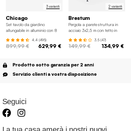
3 varianti
2 varianti
Chicago
Brestum
Set tavolo da giardino
Pergola a parete struttura in
allungabile in alluminio con 8
acciaio 3x2,5 m con tetto in
sedie
tessuto
4.4 (495)
3.5 (47)
899,99 €
629,99 €
149,99 €
134,99 €
Prodotto sotto garanzia per 2 anni
Servizio clienti a vostra disposizione
Seguici
La tua casa amerà i nostri nuovi