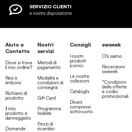
SERVIZIO CLIENTI
a vostra disposizione
Aiuto e
Nostri
Consigli
sweeek
Contatto
servizi
I nostri
Chi siamo
prodotti
Dove si trova
Metodi di
iconici
Recensioni
il mio ordine?
pagamento
sweeek
Le nostre
Resi e
Modalità e
collezioni
*Condizioni
rimborsi
condizioni di
delle offerte
consegna
Cataloghi
e codici
Richiami di
promozionali
prodotto
Gift Card
Divani
compressi
Il mio
Programma
sottovuoto
prodotto è
fedeltà
danneggiato
Pezzi di
Domande
ricambio