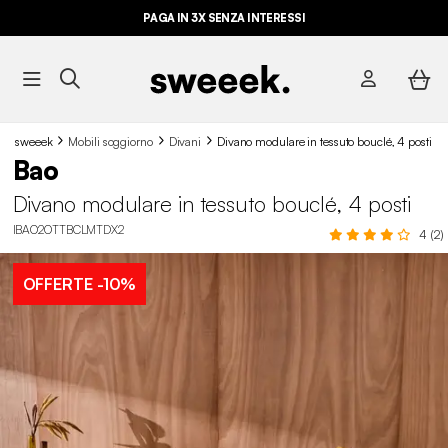
PAGA IN 3X SENZA INTERESSI
sweeek
Mobili soggiorno
Divani
Divano modulare in tessuto bouclé, 4 posti
Bao
Divano modulare in tessuto bouclé, 4 posti
IBAO2OTTBCLMTDX2
4 (2)
OFFERTE
-10%