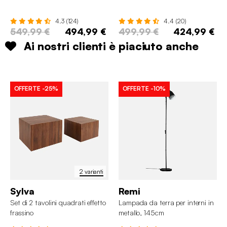
4.3 (124)
4.4 (20)
549,99 €
494,99 €
499,99 €
424,99 €
Ai nostri clienti è piaciuto anche
OFFERTE
-25%
OFFERTE
-10%
2 varianti
Sylva
Remi
Set di 2 tavolini quadrati effetto
Lampada da terra per interni in
frassino
metallo, 145cm