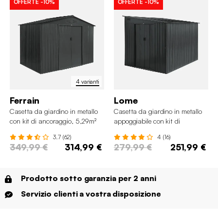
OFFERTE
-10%
OFFERTE
-10%
4 varianti
Ferrain
Lome
Casetta da giardino in metallo
Casetta da giardino in metallo
con kit di ancoraggio, 5,29m²
appoggiabile con kit di
ancoraggio, 5,5m²
3.7 (62)
4 (16)
349,99 €
314,99 €
279,99 €
251,99 €
Prodotto sotto garanzia per 2 anni
Servizio clienti a vostra disposizione