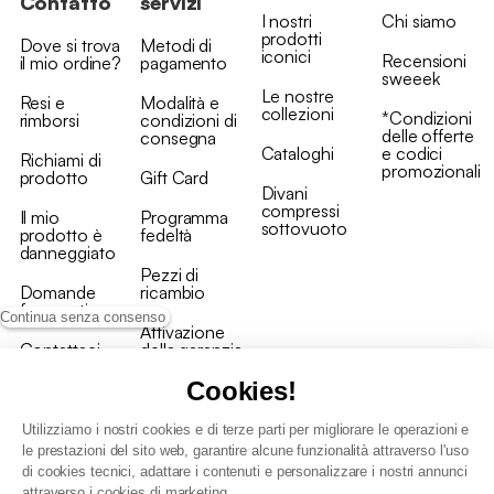
Contatto
servizi
I nostri
Chi siamo
prodotti
Dove si trova
Metodi di
iconici
Recensioni
il mio ordine?
pagamento
sweeek
Le nostre
Resi e
Modalità e
collezioni
*Condizioni
rimborsi
condizioni di
delle offerte
consegna
Cataloghi
e codici
Richiami di
promozionali
prodotto
Gift Card
Divani
compressi
Il mio
Programma
sottovuoto
prodotto è
fedeltà
danneggiato
Pezzi di
Domande
ricambio
frequenti
Continua senza consenso
Attivazione
Contattaci
della garanzia
Cookies!
Utilizziamo i nostri cookies e di terze parti per migliorare le operazioni e
le prestazioni del sito web, garantire alcune funzionalità attraverso l'uso
di cookies tecnici, adattare i contenuti e personalizzare i nostri annunci
Condizioni generali vendita
attraverso i cookies di marketing.