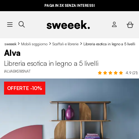
PAGA IN 3X SENZA INTERESSI
sweeek
Mobili soggiorno
Scaffali e librerie
Libreria esotica in legno a 5 livelli
Alva
Libreria esotica in legno a 5 livelli
IALVABKS185NAT
4.9 (21)
OFFERTE
-10%