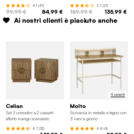
4.1 (47)
3.7 (27)
99,99 €
84,99 €
159,99 €
135,99 €
Ai nostri clienti è piaciuto anche
4 varianti
Celian
Molto
Set 2 comodini a 2 cassetti
Scrivania in metallo e legno con
effetto mango scanalato
3 vani a giorno
4.7 (32)
4.8 (4)