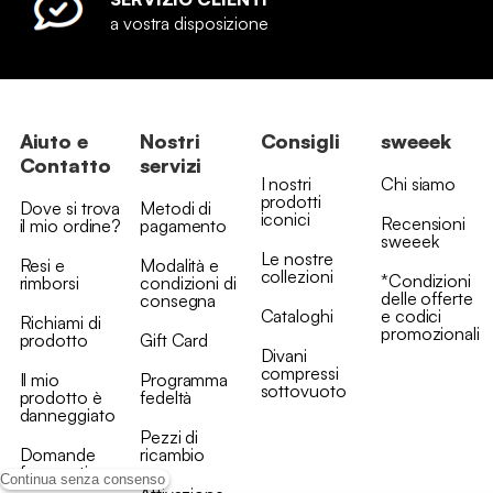
a vostra disposizione
Aiuto e
Nostri
Consigli
sweeek
Contatto
servizi
I nostri
Chi siamo
prodotti
Dove si trova
Metodi di
iconici
Recensioni
il mio ordine?
pagamento
sweeek
Le nostre
Resi e
Modalità e
collezioni
*Condizioni
rimborsi
condizioni di
delle offerte
consegna
Cataloghi
e codici
Richiami di
promozionali
prodotto
Gift Card
Divani
compressi
Il mio
Programma
sottovuoto
prodotto è
fedeltà
danneggiato
Pezzi di
Domande
ricambio
frequenti
Continua senza consenso