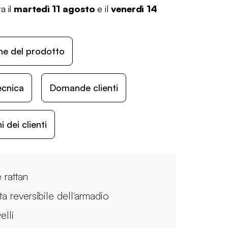
a il
martedì 11 agosto
e il
venerdì 14
ne del prodotto
ecnica
Domande clienti
 dei clienti
e rattan
ta reversibile dell'armadio
velli