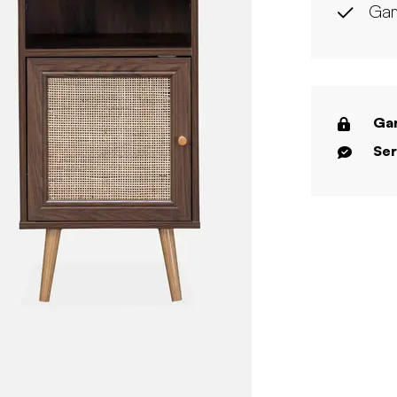
Gam
Gar
Ser