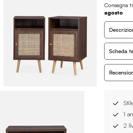
Consegna tr
agosto
Descrizio
Scheda t
Recensioni
Stil
1 an
2 li