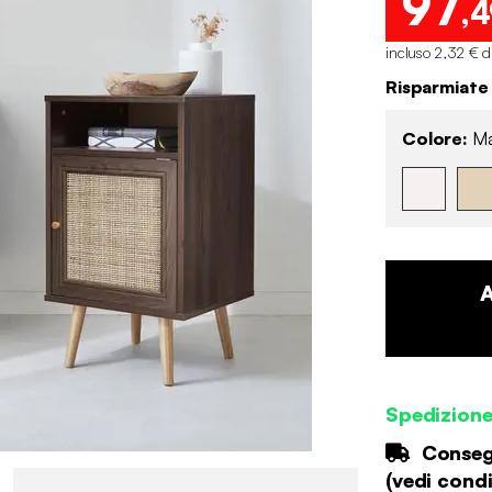
97
,4
incluso 2,32 € d
Risparmiate
Colore:
Ma
Spedizion
Consegn
(
vedi condi