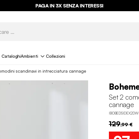
PAGA IN 3X SENZA INTERESSI
Cataloghi
Ambienti
Collezioni
omodini scandinavi in intrecciatura cannage
Bohem
Set 2 como
cannage
IBOBEDSIDEX2DW
129
,99 €