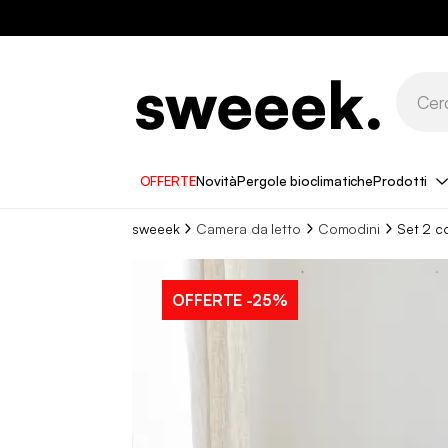
OFFERTE
Novità
Pergole bioclimatiche
Prodotti
sweeek
Camera da letto
Comodini
Set 2 c
OFFERTE
-25%