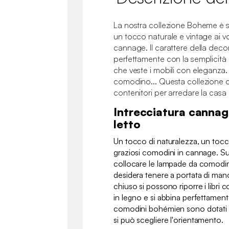
La nostra collezione Boheme è s
un tocco naturale e vintage ai vos
cannage. Il carattere della deco
perfettamente con la semplicità 
che veste i mobili con eleganza.
comodino... Questa collezione of
contenitori per arredare la cas
Intrecciatura cannage
letto
Un tocco di naturalezza, un toc
graziosi comodini in cannage. Sui 
collocare le lampade da comodino
desidera tenere a portata di man
chiuso si possono riporre i libri co
in legno e si abbina perfettamente
comodini bohémien sono dotati di 
si può scegliere l'orientamento.