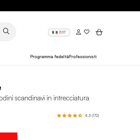
IT/IT
Programma fedeltà
Professionisti
e
dini scandinavi in intrecciatura
4.3 (172)