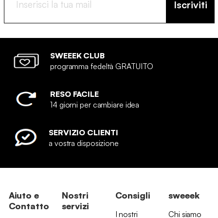
Iscriviti
SWEEEK CLUB
programma fedeltà GRATUITO
RESO FACILE
14 giorni per cambiare idea
SERVIZIO CLIENTI
a vostra disposizione
Aiuto e
Nostri
Consigli
sweeek
Contatto
servizi
I nostri
Chi siamo