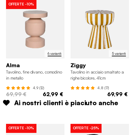
OFFERTE
-10%
6 varianti
5 varianti
Alma
Ziggy
Tavolino, fine divano, comodino
Tavolino in acciaio smaltato a
in metallo
righe bicolore, 41cm
4.9 (12)
4.8 (17)
69,99 €
62,99 €
69,99 €
Ai nostri clienti è piaciuto anche
OFFERTE
-10%
OFFERTE
-25%