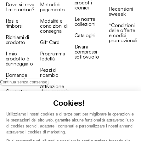
prodotti
Dove si trova
Metodi di
iconici
Recensioni
il mio ordine?
pagamento
sweeek
Le nostre
Resi e
Modalità e
collezioni
*Condizioni
rimborsi
condizioni di
delle offerte
consegna
Cataloghi
e codici
Richiami di
promozionali
prodotto
Gift Card
Divani
compressi
Il mio
Programma
sottovuoto
prodotto è
fedeltà
danneggiato
Pezzi di
Domande
ricambio
frequenti
Continua senza consenso
Attivazione
Contattaci
della garanzia
Cookies!
Utilizziamo i nostri cookies e di terze parti per migliorare le operazioni e
le prestazioni del sito web, garantire alcune funzionalità attraverso l'uso
di cookies tecnici, adattare i contenuti e personalizzare i nostri annunci
Condizioni generali vendita
attraverso i cookies di marketing.
Condizioni Generali d'Uso del Programma Fedeltà