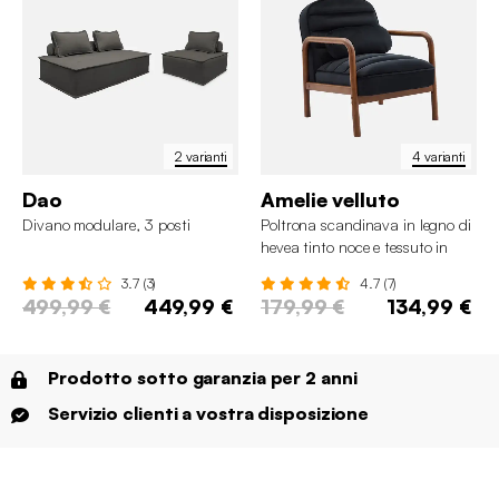
2 varianti
4 varianti
Dao
Amelie velluto
Divano modulare, 3 posti
Poltrona scandinava in legno di
hevea tinto noce e tessuto in
velluto
3.7 (3)
4.7 (7)
499,99 €
449,99 €
179,99 €
134,99 €
Prodotto sotto garanzia per 2 anni
Servizio clienti a vostra disposizione