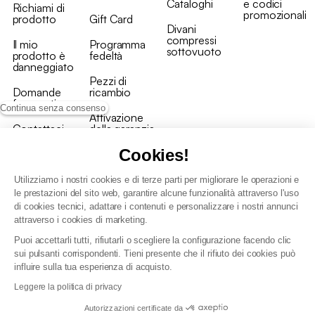
Cataloghi
e codici
Richiami di
promozionali
prodotto
Gift Card
Divani
compressi
Il mio
Programma
sottovuoto
prodotto è
fedeltà
danneggiato
Pezzi di
Domande
ricambio
frequenti
Continua senza consenso
Attivazione
Contattaci
della garanzia
Cookies!
Utilizziamo i nostri cookies e di terze parti per migliorare le operazioni e
le prestazioni del sito web, garantire alcune funzionalità attraverso l'uso
di cookies tecnici, adattare i contenuti e personalizzare i nostri annunci
Condizioni generali vendita
attraverso i cookies di marketing.
Condizioni Generali d'Uso del Programma Fedeltà
Puoi accettarli tutti, rifiutarli o scegliere la configurazione facendo clic
Politica di gestione dei dati personali e dei cookie
sui pulsanti corrispondenti. Tieni presente che il rifiuto dei cookies può
Condizioni generali di vendita per clienti professionali
influire sulla tua esperienza di acquisto.
Dichiarazione di accessibilità
Leggere la politica di privacy
Autorizzazioni certificate da