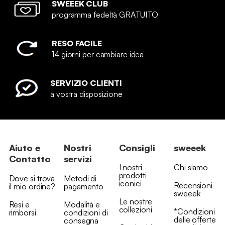
SWEEEK CLUB
programma fedeltà GRATUITO
RESO FACILE
14 giorni per cambiare idea
SERVIZIO CLIENTI
a vostra disposizione
Aiuto e
Nostri
Consigli
sweeek
Contatto
servizi
I nostri
Chi siamo
prodotti
Dove si trova
Metodi di
iconici
Recensioni
il mio ordine?
pagamento
sweeek
Le nostre
Resi e
Modalità e
collezioni
*Condizioni
rimborsi
condizioni di
delle offerte
consegna