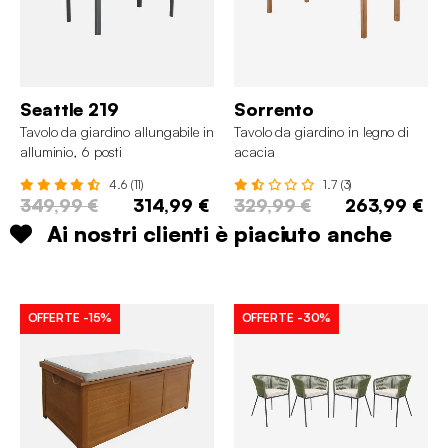
Seattle 219
Sorrento
Tavolo da giardino allungabile in
Tavolo da giardino in legno di
alluminio, 6 posti
acacia
4.6 (11)
1.7 (3)
349,99 €
314,99 €
329,99 €
263,99 €
Ai nostri clienti è piaciuto anche
OFFERTE
-15%
OFFERTE
-30%