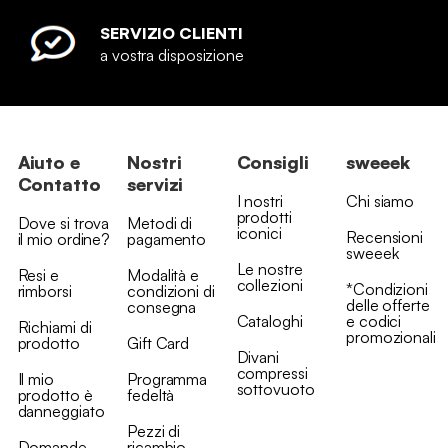
SERVIZIO CLIENTI
a vostra disposizione
Aiuto e
Nostri
Consigli
sweeek
Contatto
servizi
I nostri
Chi siamo
prodotti
Dove si trova
Metodi di
iconici
Recensioni
il mio ordine?
pagamento
sweeek
Le nostre
Resi e
Modalità e
collezioni
*Condizioni
rimborsi
condizioni di
delle offerte
consegna
Cataloghi
e codici
Richiami di
promozionali
prodotto
Gift Card
Divani
compressi
Il mio
Programma
sottovuoto
prodotto è
fedeltà
danneggiato
Pezzi di
Domande
ricambio