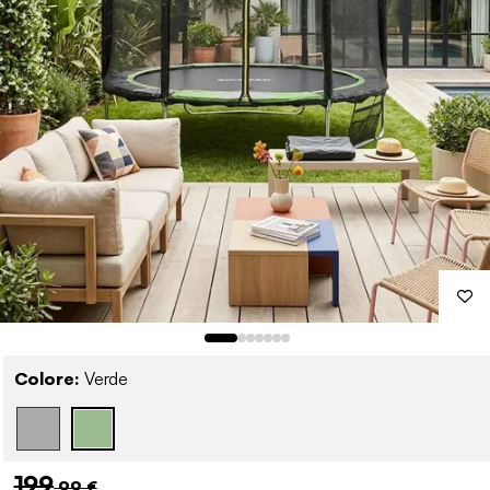
Colore:
Verde
199
,99 €