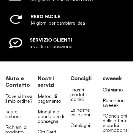
RESO FACILE
14 giorni per cambiare idea
SERVIZIO CLIENTI
a vostra disposizione
Aiuto e
Nostri
Consigli
sweeek
Contatto
servizi
I nostri
Chi siamo
prodotti
Dove si trova
Metodi di
iconici
Recensioni
il mio ordine?
pagamento
sweeek
Le nostre
Resi e
Modalità e
collezioni
*Condizioni
rimborsi
condizioni di
delle offerte
consegna
Cataloghi
e codici
Richiami di
promozionali
prodotto
Gift Card