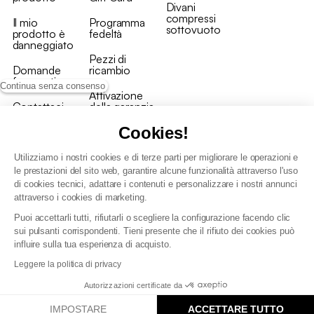
Divani
compressi
Il mio
Programma
sottovuoto
prodotto è
fedeltà
danneggiato
Pezzi di
Domande
ricambio
frequenti
Continua senza consenso
Attivazione
Contattaci
della garanzia
Cookies!
Utilizziamo i nostri cookies e di terze parti per migliorare le operazioni e
le prestazioni del sito web, garantire alcune funzionalità attraverso l'uso
di cookies tecnici, adattare i contenuti e personalizzare i nostri annunci
Condizioni generali vendita
attraverso i cookies di marketing.
Condizioni Generali d'Uso del Programma Fedeltà
Puoi accettarli tutti, rifiutarli o scegliere la configurazione facendo clic
Politica di gestione dei dati personali e dei cookie
sui pulsanti corrispondenti. Tieni presente che il rifiuto dei cookies può
Condizioni generali di vendita per clienti professionali
influire sulla tua esperienza di acquisto.
Dichiarazione di accessibilità
Leggere la politica di privacy
Autorizzazioni certificate da
IMPOSTARE
ACCETTARE TUTTO