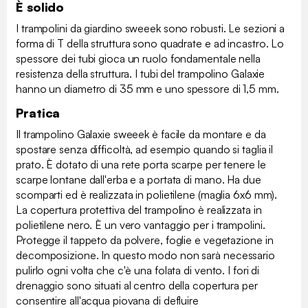
È solido
I trampolini da giardino sweeek sono robusti. Le sezioni a
forma di T della struttura sono quadrate e ad incastro. Lo
spessore dei tubi gioca un ruolo fondamentale nella
resistenza della struttura. I tubi del trampolino Galaxie
hanno un diametro di 35 mm e uno spessore di 1,5 mm.
Pratica
Il trampolino Galaxie sweeek è facile da montare e da
spostare senza difficoltà, ad esempio quando si taglia il
prato. È dotato di una rete porta scarpe per tenere le
scarpe lontane dall'erba e a portata di mano. Ha due
scomparti ed è realizzata in polietilene (maglia 6x6 mm).
La copertura protettiva del trampolino è realizzata in
polietilene nero. È un vero vantaggio per i trampolini.
Protegge il tappeto da polvere, foglie e vegetazione in
decomposizione. In questo modo non sarà necessario
pulirlo ogni volta che c'è una folata di vento. I fori di
drenaggio sono situati al centro della copertura per
consentire all'acqua piovana di defluire