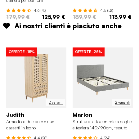
camera per bambini
4.6 (43)
4.5 (52)
179,99 €
125,99 €
189,99 €
113,99 €
Ai nostri clienti è piaciuto anche
OFFERTE
-15%
OFFERTE
-25%
2 varianti
2 varianti
Judith
Marlon
Armadio a due ante e due
Struttura letto con rete a doghe
cassetti in legno
e testiera 140x190cm, tessuto
semplice
4.4 (28)
4 (24)