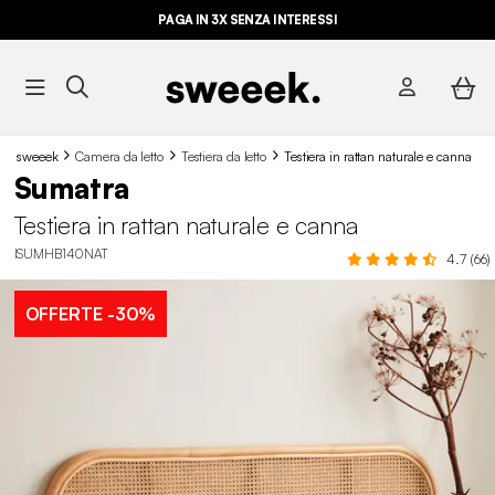
PAGA IN 3X SENZA INTERESSI
sweeek
Camera da letto
Testiera da letto
Testiera in rattan naturale e canna
Sumatra
Testiera in rattan naturale e canna
ISUMHB140NAT
4.7 (66)
OFFERTE
-30%