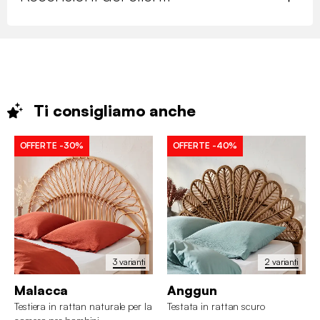
Ti consigliamo
anche
OFFERTE
-30%
OFFERTE
-40%
3 varianti
2 varianti
Malacca
Anggun
Testiera in rattan naturale per la
Testata in rattan scuro