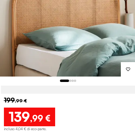
199
,99 €
139
,99 €
incluso 4,04 € di eco-parte
.