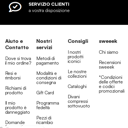
SERVIZIO CLIENTI
a vostra disposizione
Aiuto e
Nostri
Consigli
sweeek
Contatto
servizi
I nostri
Chi siamo
prodotti
Dove si trova
Metodi di
iconici
Recensioni
il mio ordine?
pagamento
sweeek
Le nostre
Resi e
Modalità e
collezioni
*Condizioni
rimborsi
condizioni di
delle offerte
consegna
Cataloghi
e codici
Richiami di
promozionali
prodotto
Gift Card
Divani
compressi
Il mio
Programma
sottovuoto
prodotto è
fedeltà
danneggiato
Pezzi di
Domande
ricambio
frequenti