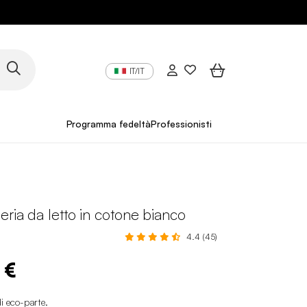
IT/IT
Programma fedeltà
Professionisti
eria da letto in cotone bianco
4.4 (45)
 €
i eco-parte
.