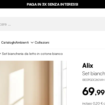
PAGA IN 3X SENZA INTERESSI
Cataloghi
Ambienti
Collezioni
Set biancheria da letto in cotone bianco
Alix
Set bianch
IBEDPGDC260WH
69
,99
incluso 0,20 € d