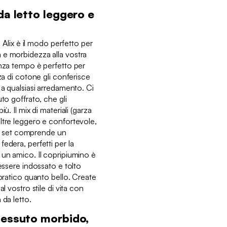
da letto leggero e
o Alix è il modo perfetto per
 e morbidezza alla vostra
enza tempo è perfetto per
za di cotone gli conferisce
 a qualsiasi arredamento. Ci
to goffrato, che gli
ù. Il mix di materiali (garza
ltre leggero e confortevole,
 Il set comprende un
edera, perfetti per la
 un amico. Il copripiumino è
 essere indossato e tolto
 pratico quanto bello. Create
l vostro stile di vita con
 da letto.
tessuto morbido,