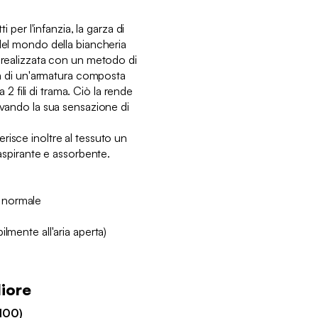
i per l'infanzia, la garza di
 del mondo della biancheria
è realizzata con un metodo di
tta di un'armatura composta
 a 2 fili di trama. Ciò la rende
rvando la sua sensazione di
risce inoltre al tessuto un
raspirante e assorbente.
 normale
lmente all'aria aperta)
liore
100)