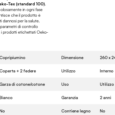
ko-Tex (standard 100)
.
colosamente in ogni fase
ntisce che il prodotto è
dannosi per la salute.
arametri di controllo
io i prodotti etichettati Oeko-
Copripiumino
Dimensione
260 x 
Coperta + 2 federe
Utilizzo
Interno
Garza di cotone/cotone
Uso
Utilizz
Bianco
Garanzia
2 anni
No
Contiene legno
No