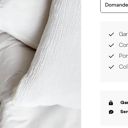
Domande c
Gar
Com
Pom
Col
Gar
Ser