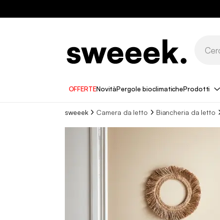
OFFERTE
Novità
Pergole bioclimatiche
Prodotti
sweeek
Camera da letto
Biancheria da letto