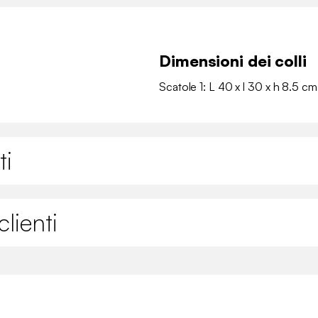
Dimensioni dei colli
Scatole 1: L 40 x l 30 x h 8.5 cm
ti
lienti