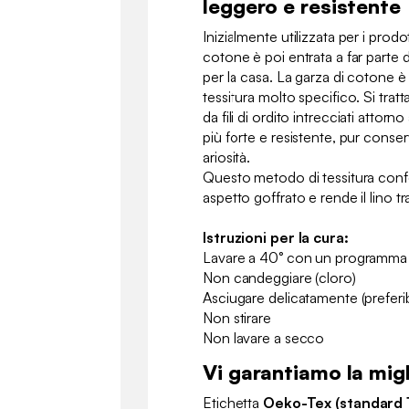
leggero e resistente
Inizialmente utilizzata per i prodott
cotone è poi entrata a far parte
per la casa. La garza di cotone 
tessitura molto specifico. Si tra
da fili di ordito intrecciati attorno
più forte e resistente, pur conse
ariosità.
Questo metodo di tessitura confe
aspetto goffrato e rende il lino t
Istruzioni per la cura:
Lavare a 40° con un programma
Non candeggiare (cloro)
Asciugare delicatamente (preferibi
Non stirare
Non lavare a secco
Vi garantiamo la mig
Etichetta
Oeko-Tex (standard 