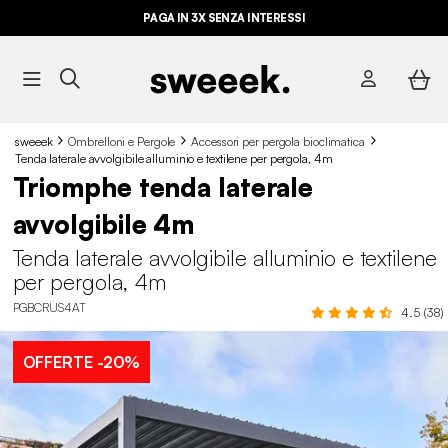
PAGA IN 3X SENZA INTERESSI
sweeek
Ombrelloni e Pergole
Accessori per pergola bioclimatica
Tenda laterale avvolgibile alluminio e textilene per pergola, 4m
Triomphe tenda laterale
avvolgibile 4m
Tenda laterale avvolgibile alluminio e textilene
per pergola, 4m
PGBCRUS4AT
4.5 (38)
OFFERTE
-20%