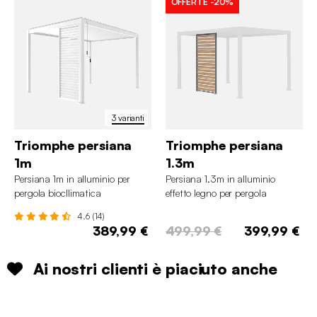
OFFERTE
-20%
3 varianti
Triomphe persiana
Triomphe persiana
1m
1.3m
Persiana 1m in alluminio per
Persiana 1.3m in alluminio
pergola biocllimatica
effetto legno per pergola
Triomphe 3x4m
4.6 (14)
389,99 €
499,99 €
399,99 €
Ai nostri clienti è piaciuto anche