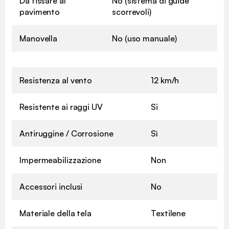
Da fissare al
No (sistema di guide
pavimento
scorrevoli)
Manovella
No (uso manuale)
Resistenza al vento
12 km/h
Resistente ai raggi UV
Si
Antiruggine / Corrosione
Sì
Impermeabilizzazione
Non
Accessori inclusi
No
Materiale della tela
Textilene