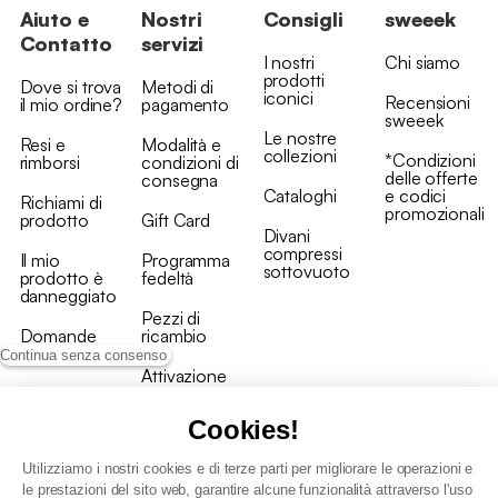
Aiuto e
Nostri
Consigli
sweeek
Contatto
servizi
I nostri
Chi siamo
prodotti
Dove si trova
Metodi di
iconici
Recensioni
il mio ordine?
pagamento
sweeek
Le nostre
Resi e
Modalità e
collezioni
*Condizioni
rimborsi
condizioni di
delle offerte
consegna
Cataloghi
e codici
Richiami di
promozionali
prodotto
Gift Card
Divani
compressi
Il mio
Programma
sottovuoto
prodotto è
fedeltà
danneggiato
Pezzi di
Domande
ricambio
frequenti
Continua senza consenso
Attivazione
Contattaci
della garanzia
Cookies!
Utilizziamo i nostri cookies e di terze parti per migliorare le operazioni e
le prestazioni del sito web, garantire alcune funzionalità attraverso l'uso