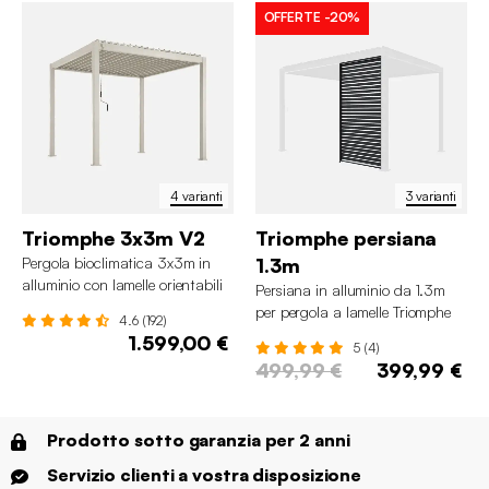
OFFERTE
-20%
4 varianti
3 varianti
Triomphe 3x3m V2
Triomphe persiana
Pergola bioclimatica 3x3m in
1.3m
alluminio con lamelle orientabili
Persiana in alluminio da 1.3m
per pergola a lamelle Triomphe
4.6 (192)
1.599,00 €
5 (4)
499,99 €
399,99 €
Prodotto sotto garanzia per 2 anni
Servizio clienti a vostra disposizione