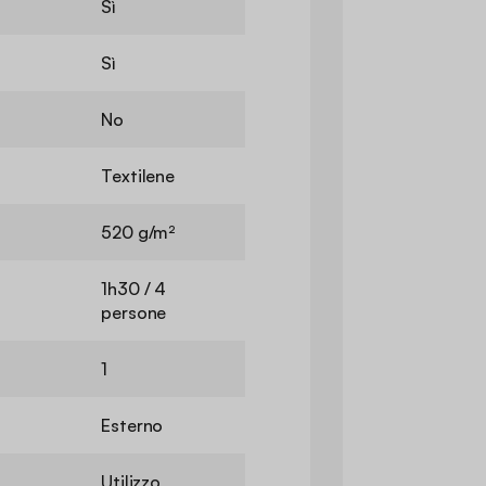
Sì
Sì
No
Textilene
520 g/m²
1h30 / 4
persone
1
Esterno
Utilizzo