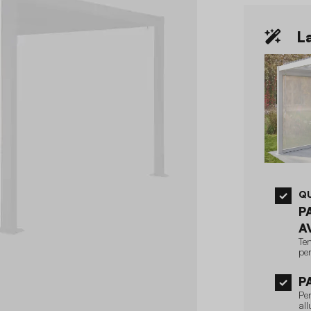
La
Q
P
A
Ten
pe
P
Pe
all