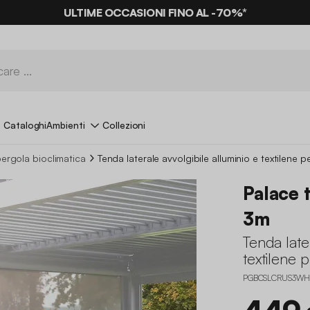
ULTIME OCCASIONI FINO AL -70%*
PAGA IN 3X SENZA INTERESSI
Cataloghi
Ambienti
Collezioni
ergola bioclimatica
Tenda laterale avvolgibile alluminio e textilene 
Palace 
3m
Tenda late
textilene 
PGBCSLCRUS3WH