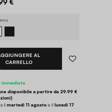
,99 €
anco
AGGIUNGERE AL
CARRELLO
e immediata
a disponibile a partire da
29.99 €
zioni
)
a il
martedì 11 agosto
e il
lunedì 17