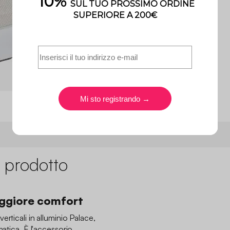
 prodotto
ggiore comfort
rticali in alluminio Palace,
matica. È l'accessorio