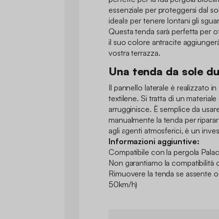
essenziale per proteggersi dal s
ideale per tenere lontani gli sguard
Questa tenda sarà perfetta per of
il suo colore antracite aggiunger
vostra terrazza.
Una tenda da sole dur
Il pannello laterale è realizzato in
textilene. Si tratta di un material
arrugginisce. È semplice da usar
manualmente la tenda per riparars
agli agenti atmosferici, è un inv
Informazioni aggiuntive:
Compatibile con la pergola Pal
Non garantiamo la compatibilità co
Rimuovere la tenda se assente o i
50km/h)