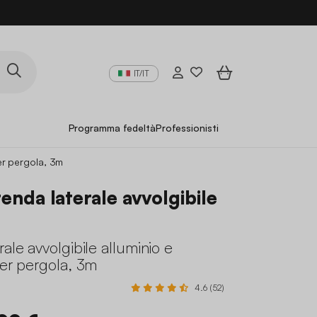
IT/IT
Programma fedeltà
Professionisti
per pergola, 3m
tenda laterale avvolgibile
rale avvolgibile alluminio e
per pergola, 3m
4.6 (52)