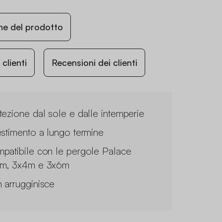
ne del prodotto
lienti
Recensioni dei clienti
tezione dal sole e dalle intemperie
estimento a lungo termine
patibile con le pergole Palace
m, 3x4m e 3x6m
 arrugginisce