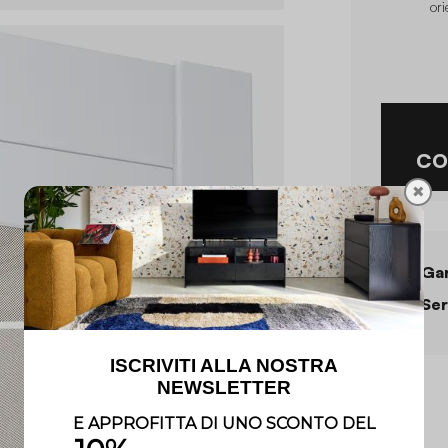
ori
CO
✖
Gar
Ser