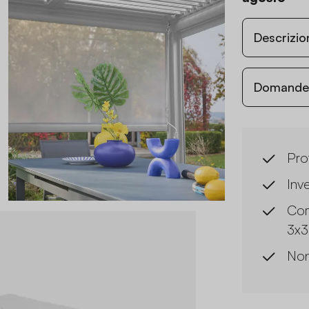
Descrizio
Domande c
Pro
Inv
Com
3x3
Non