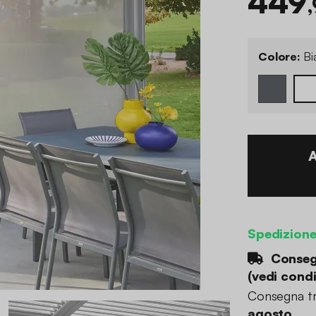
449
Colore:
Bi
Spedizion
Consegn
(
vedi condi
Consegna tr
agosto