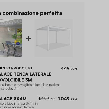
 combinazione perfetta
449
UESTO PRODOTTO
,99 €
ALACE TENDA LATERALE
VVOLGIBILE 3M
da laterale avvolgibile alluminio e textilene
r pergola, 3m
1.499
ALACE 3X4M
1.049
,99 €
,99 €
rgola bioclimatica 3x4m in
uminio e acciaio, lamelle