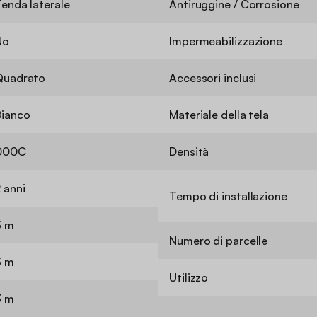
enda laterale
Antiruggine / Corrosione
No
Impermeabilizzazione
Quadrato
Accessori inclusi
Bianco
Materiale della tela
000C
Densità
 anni
Tempo di installazione
3 m
Numero di parcelle
3 m
Utilizzo
3 m