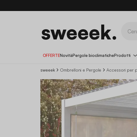
OFFERTE
Novità
Pergole bioclimatiche
Prodotti
sweeek
Ombrelloni e Pergole
Accessori per p