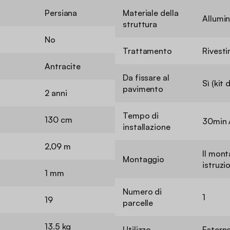
Persiana
Materiale della
Allumin
struttura
No
Trattamento
Rivesti
Antracite
Da fissare al
Sì (kit
pavimento
2 anni
Tempo di
130 cm
30min 
installazione
2,09 m
Il mont
Montaggio
istruzi
1 mm
Numero di
1
19
parcelle
13.5 kg
Utilizzo
Estern