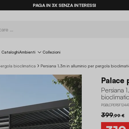
ULTIME OCCASIONI FINO AL -70%*
PAGA IN 3X SENZA INTERESSI
Cataloghi
Ambienti
Collezioni
ergola bioclimatica
Persiana 1.3m in alluminio per pergola bioclimat
Palace 
Persiana 1
bioclimati
PGBLCPERSF124A
399
,99 €