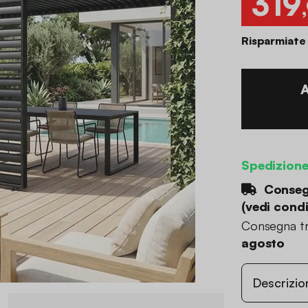
319
Risparmiate
Spedizion
Consegn
(
vedi condi
Consegna tr
agosto
Descrizio