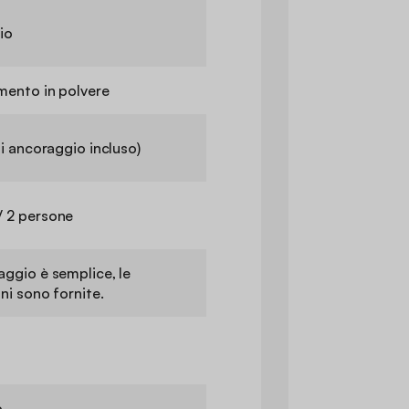
io
mento in polvere
 di ancoraggio incluso)
/ 2 persone
aggio è semplice, le
oni sono fornite.
o