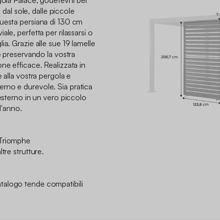
ola Palace, godetevi il bel
i dal sole, dalle piccole
uesta persiana di 130 cm
le, perfetta per rilassarsi o
ia. Grazie alle sue 19 lamelle
te preservando la vostra
ne efficace. Realizzata in
 alla vostra pergola e
rno e durevole. Sia pratica
 esterno in un vero piccolo
l'anno.
e Triomphe
tre strutture.
talogo tende compatibili