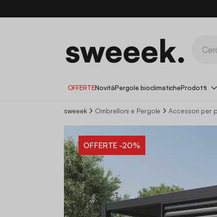
OFFERTE
Novità
Pergole bioclimatiche
Prodotti
sweeek
Ombrelloni e Pergole
Accessori per p
OFFERTE
-20%