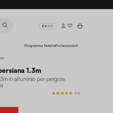
IT/IT
Programma fedeltà
Professionisti
ica
persiana 1.3m
.3m in alluminio per pergola
ca
T
5 (1)