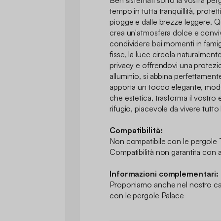
Ben sistemati sotto la vostra perg
tempo in tutta tranquillità, protett
piogge e dalle brezze leggere. Q
crea un'atmosfera dolce e convivia
condividere bei momenti in famigl
fisse, la luce circola naturalmen
privacy e offrendovi una protezio
alluminio, si abbina perfettamente
apporta un tocco elegante, mode
che estetica, trasforma il vostro
rifugio, piacevole da vivere tutto 
Compatibilità:
Non compatibile con le pergol
Compatibilità non garantita con al
Informazioni complementari:
Proponiamo anche nel nostro ca
con le pergole Palace