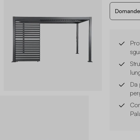
Domande c
Pro
sgua
Stru
lun
Da 
per
Com
Pal