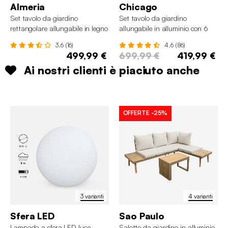
Almeria
Chicago
Set tavolo da giardino
Set tavolo da giardino
rettangolare allungabile in legno
allungabile in alluminio con 6
con 6 sedie
sedie
3.6 (16)
4.6 (86)
499,99 €
699,99 €
419,99 €
Ai nostri clienti è piaciuto anche
OFFERTE
-25%
3 varianti
4 varianti
Sfera LED
Sao Paulo
Lampada a sfera LED luce
Salotto da giardino in alluminio