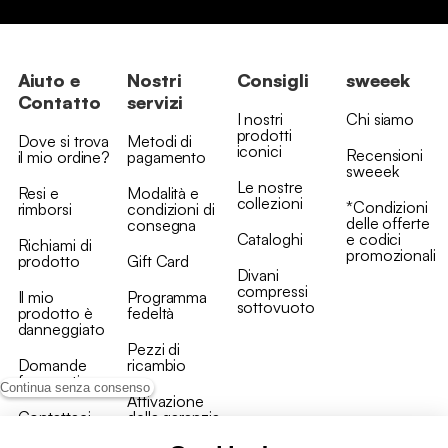
Aiuto e
Nostri
Consigli
sweeek
Contatto
servizi
I nostri
Chi siamo
prodotti
Dove si trova
Metodi di
iconici
Recensioni
il mio ordine?
pagamento
sweeek
Le nostre
Resi e
Modalità e
collezioni
*Condizioni
rimborsi
condizioni di
delle offerte
consegna
Cataloghi
e codici
Richiami di
promozionali
prodotto
Gift Card
Divani
compressi
Il mio
Programma
sottovuoto
prodotto è
fedeltà
danneggiato
Pezzi di
Domande
ricambio
frequenti
Continua senza consenso
Attivazione
Contattaci
della garanzia