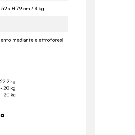
 52 x H 79 cm / 4 kg
ento mediante elettroforesi
 22.2 kg
 - 20 kg
 - 20 kg
io