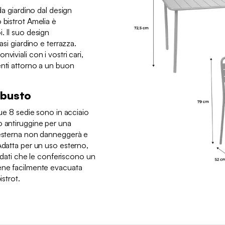
 da giardino dal design
 bistrot Amelia è
. Il suo design
asi giardino e terrazza.
viviali con i vostri cari,
enti attorno a un buon
obusto
sue 8 sedie sono in acciaio
o antiruggine per una
 esterna non danneggerà e
Adatta per un uso esterno,
tondati che le conferiscono un
iene facilmente evacuata
istrot.