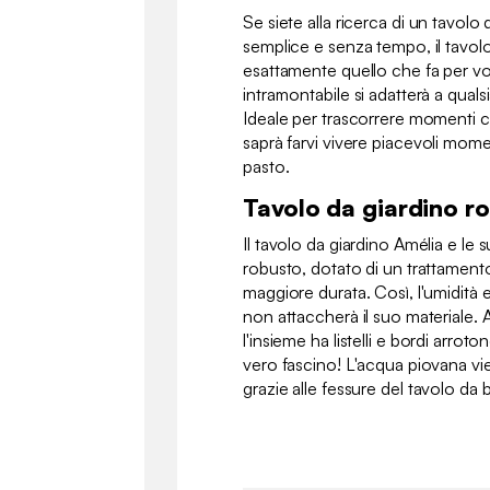
Se siete alla ricerca di un tavolo
semplice e senza tempo, il tavolo
esattamente quello che fa per voi
intramontabile si adatterà a qualsi
Ideale per trascorrere momenti con
saprà farvi vivere piacevoli mom
pasto.
Tavolo da giardino r
Il tavolo da giardino Amélia e le 
robusto, dotato di un trattament
maggiore durata. Così, l'umidità
non attaccherà il suo materiale. 
l'insieme ha listelli e bordi arro
vero fascino! L'acqua piovana v
grazie alle fessure del tavolo da b