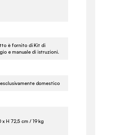
m
tto è fornito di Kit di
io e manuale di istruzioni.
o esclusivamente domestico
 x H 72,5 cm / 19 kg