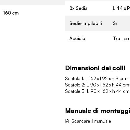
8x Sedia
L 44 x P
160 cm
Sedie impilabili
Sì
Acciaio
Trattam
Dimensioni dei colli
Scatole 1: L 162 x l 92 x h 9 cm -
Scatole 2: L 90 x l 62 x h 44 cm
Scatole 3: L 90 x l 62 x h 44 cm
Manuale di montagg
Scaricare il manuale