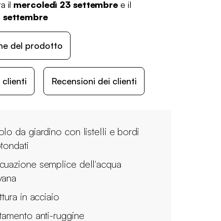
a il
mercoledì 23 settembre
e il
 settembre
ne del prodotto
lienti
Recensioni dei clienti
olo da giardino con listelli e bordi
otondati
cuazione semplice dell'acqua
vana
ttura in acciaio
ttamento anti-ruggine