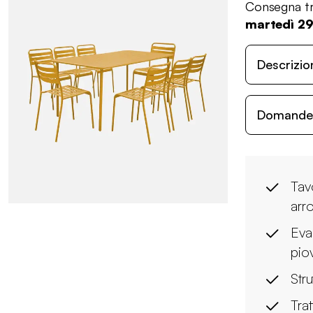
Consegna tr
martedì 29
Descrizio
Domande c
Tav
arr
Eva
pio
Stru
Tra