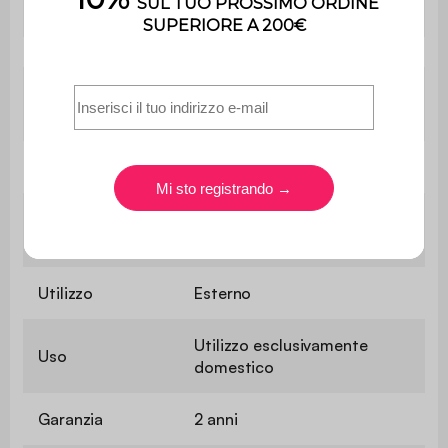
Contiene legno
Sì
Peso massimo
110 kg per sedile
supportato
Peso
13 kg
Il montaggio è semplice, le
Montaggio
istruzioni sono fornite.
Utilizzo
Esterno
Utilizzo esclusivamente
Uso
domestico
Garanzia
2 anni