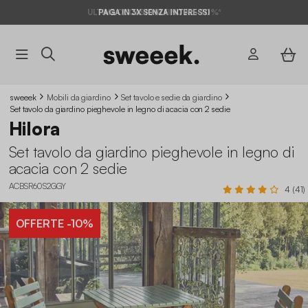
ULTIME OCCASIONI FINO AL -70%*
PAGA IN 3X SENZA INTERESSI
sweeek
Mobili da giardino
Set tavolo e sedie da giardino
Set tavolo da giardino pieghevole in legno di acacia con 2 sedie
Hilora
Set tavolo da giardino pieghevole in legno di
acacia con 2 sedie
ACBSR60S2GGY
4 (41)
OFFERTE
-10%