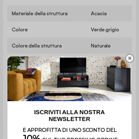
Materiale della struttura
Acacia
Colore
Verde grigio
Colore della struttura
Naturale
✖
Altezza della seduta
44 cm
Lunghezza della sedia
40 cm
Altezza della sedia
85 cm
Lunghezza del tavolo
60 cm
Altezza del tavolo
72 cm