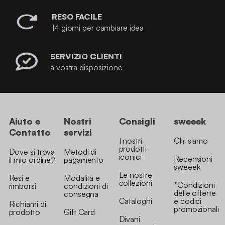
RESO FACILE
14 giorni per cambiare idea
SERVIZIO CLIENTI
a vostra disposizione
Aiuto e
Nostri
Consigli
sweeek
Contatto
servizi
I nostri
Chi siamo
prodotti
Dove si trova
Metodi di
iconici
Recensioni
il mio ordine?
pagamento
sweeek
Le nostre
Resi e
Modalità e
collezioni
*Condizioni
rimborsi
condizioni di
delle offerte
consegna
Cataloghi
e codici
Richiami di
promozionali
prodotto
Gift Card
Divani