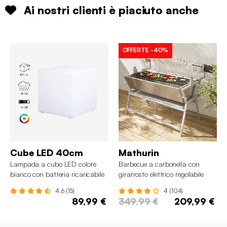
Ai nostri clienti è piaciuto anche
OFFERTE
-40%
Cube LED 40cm
Mathurin
Lampada a cubo LED colore
Barbecue a carbonella con
bianco con batteria ricaricabile
girarrosto elettrico regolabile
4.6 (15)
4 (104)
89,99 €
349,99 €
209,99 €