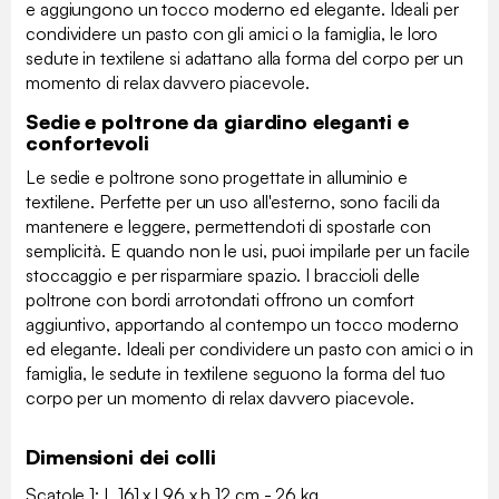
e aggiungono un tocco moderno ed elegante. Ideali per
condividere un pasto con gli amici o la famiglia, le loro
sedute in textilene si adattano alla forma del corpo per un
momento di relax davvero piacevole.
Sedie e poltrone da giardino eleganti e
confortevoli
Le sedie e poltrone sono progettate in alluminio e
textilene. Perfette per un uso all'esterno, sono facili da
mantenere e leggere, permettendoti di spostarle con
semplicità. E quando non le usi, puoi impilarle per un facile
stoccaggio e per risparmiare spazio. I braccioli delle
poltrone con bordi arrotondati offrono un comfort
aggiuntivo, apportando al contempo un tocco moderno
ed elegante. Ideali per condividere un pasto con amici o in
famiglia, le sedute in textilene seguono la forma del tuo
corpo per un momento di relax davvero piacevole.
Dimensioni dei colli
Scatole 1: L 161 x l 96 x h 12 cm - 26 kg