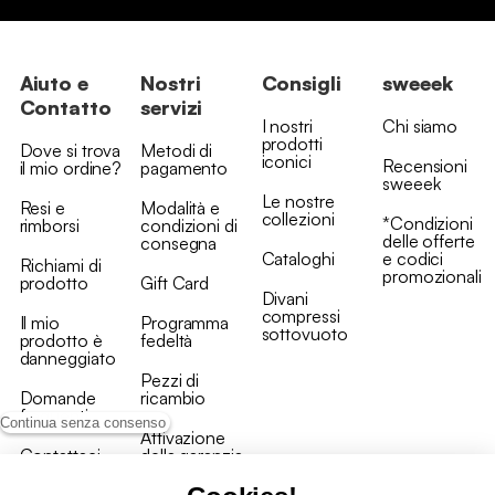
Aiuto e
Nostri
Consigli
sweeek
Contatto
servizi
I nostri
Chi siamo
prodotti
Dove si trova
Metodi di
iconici
Recensioni
il mio ordine?
pagamento
sweeek
Le nostre
Resi e
Modalità e
collezioni
*Condizioni
rimborsi
condizioni di
delle offerte
consegna
Cataloghi
e codici
Richiami di
promozionali
prodotto
Gift Card
Divani
compressi
Il mio
Programma
sottovuoto
prodotto è
fedeltà
danneggiato
Pezzi di
Domande
ricambio
frequenti
Continua senza consenso
Attivazione
Contattaci
della garanzia