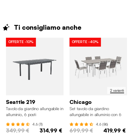
Ti consigliamo
anche
OFFERTE
-10%
OFFERTE
-40%
2 varianti
Seattle 219
Chicago
Tavolo da giardino allungabile in
Set tavolo da giardino
alluminio, 6 posti
allungabile in alluminio con 6
sedie
4.6 (11)
4.6 (86)
349,99 €
314,99 €
699,99 €
419,99 €