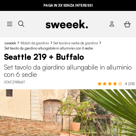
ULTIME OCCASIONI FINO AL -70%*
PAGA IN 3X SENZA INTERESSI
sweeek
Mobili da giardino
Set tavolo e sedie da giardino
Set tavolo da giardino allungabile in alluminio con 6 sedie
Seattle 219 + Buffalo
Set tavolo da giardino allungabile in alluminio
con 6 sedie
XTAF219R6AT
4 (28)