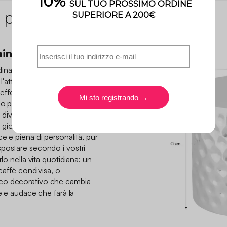
 prodotto
ina il tuo interno
rdinario: è un piccolo tavolo
 l'attenzione e illumina la
e l'effetto cromato apportano
lo posizioniate accanto al
divano per i vostri momenti
 gioca con i riflessi e dona al
e e piena di personalità, pur
postare secondo i vostri
lo nella vita quotidiana: un
 caffè condivisa, o
co decorativo che cambia
te e audace che farà la