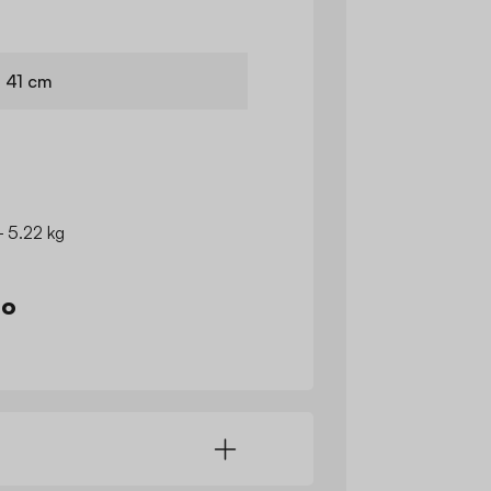
H 41 cm
- 5.22 kg
io