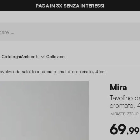
ULTIME OCCASIONI FINO AL -70%*
PAGA IN 3X SENZA INTERESSI
Cataloghi
Ambienti
Collezioni
avolino da salotto in acciaio smaltato cromato, 41cm
Mira
Tavolino da
cromato, 
IMIRASTBL33CHR
69
,99