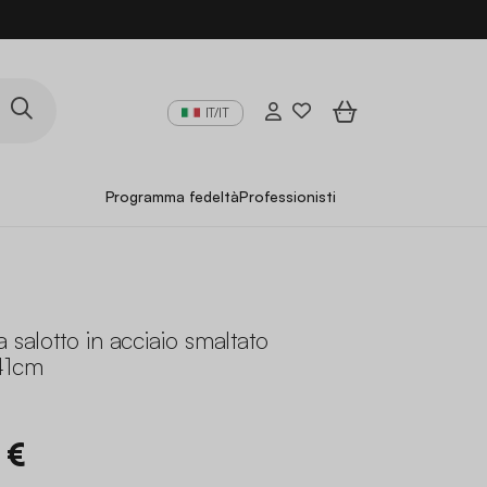
IT/IT
Programma fedeltà
Professionisti
 salotto in acciaio smaltato
41cm
 €