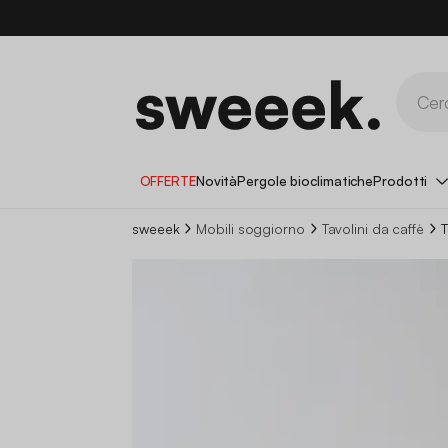
OFFERTE
Novità
Pergole bioclimatiche
Prodotti
sweeek
Mobili soggiorno
Tavolini da caffè
T