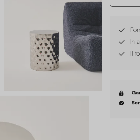
For
In 
Il 
Gar
Ser