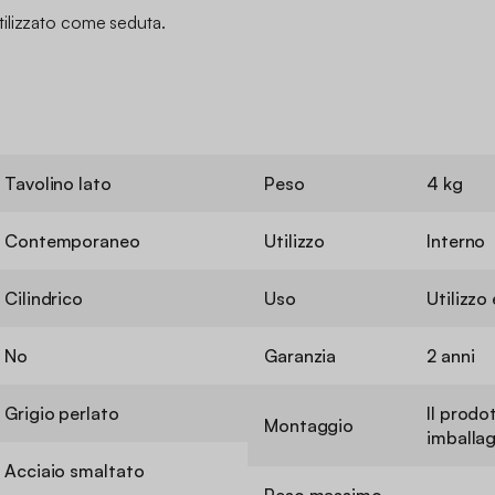
ilizzato come seduta.
Tavolino lato
Peso
4 kg
Contemporaneo
Utilizzo
Interno
Cilindrico
Uso
Utilizz
No
Garanzia
2 anni
Grigio perlato
Il prodo
Montaggio
imballag
Acciaio smaltato
Peso massimo