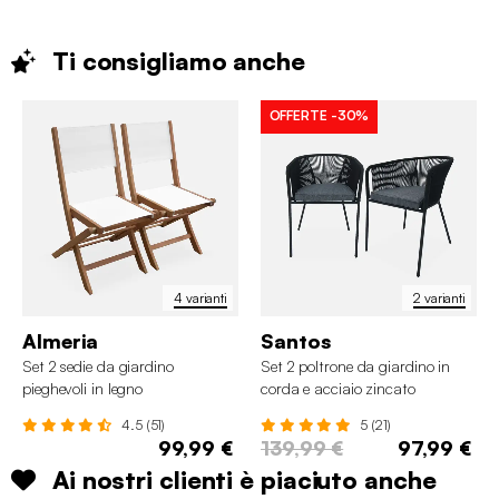
Ti consigliamo
anche
OFFERTE
-30%
4 varianti
2 varianti
Almeria
Santos
Set 2 sedie da giardino
Set 2 poltrone da giardino in
pieghevoli in legno
corda e acciaio zincato
4.5 (51)
5 (21)
99,99 €
139,99 €
97,99 €
Ai nostri clienti è piaciuto anche