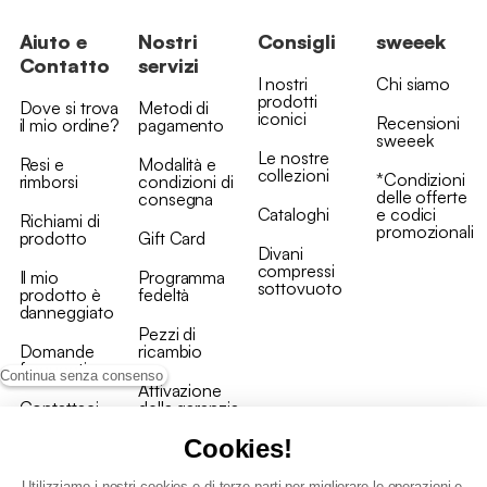
Aiuto e
Nostri
Consigli
sweeek
Contatto
servizi
I nostri
Chi siamo
prodotti
Dove si trova
Metodi di
iconici
Recensioni
il mio ordine?
pagamento
sweeek
Le nostre
Resi e
Modalità e
collezioni
*Condizioni
rimborsi
condizioni di
delle offerte
consegna
Cataloghi
e codici
Richiami di
promozionali
prodotto
Gift Card
Divani
compressi
Il mio
Programma
sottovuoto
prodotto è
fedeltà
danneggiato
Pezzi di
Domande
ricambio
frequenti
Continua senza consenso
Attivazione
Contattaci
della garanzia
Cookies!
Utilizziamo i nostri cookies e di terze parti per migliorare le operazioni e