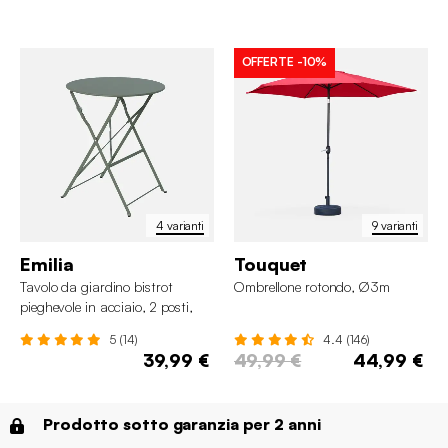
OFFERTE
-10%
4 varianti
9 varianti
Emilia
Touquet
Tavolo da giardino bistrot
Ombrellone rotondo, Ø3m
pieghevole in acciaio, 2 posti,
Ø60cm
5 (14)
4.4 (146)
39,99 €
49,99 €
44,99 €
Prodotto sotto garanzia per 2 anni