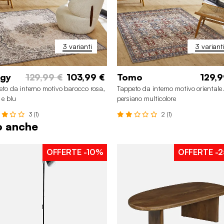
3 varianti
3 variant
lgy
129,99 €
103,99 €
Tomo
129,9
to da interno motivo barocco rosa,
Tappeto da interno motivo orientale 
 e blu
persiano multicolore
3 (1)
2 (1)
to anche
OFFERTE
-10%
OFFERTE
-
00 x 290 cm
120 x 160 cm
200 x 290 cm
120 x 160
160 x 230 cm
160 x 230 cm