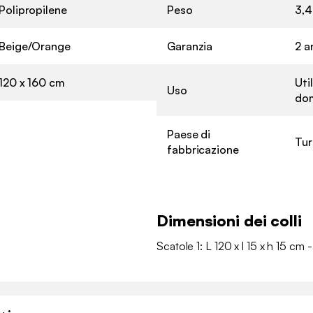
Polipropilene
Peso
3,4
Beige/Orange
Garanzia
2 a
120 x 160 cm
Uti
Uso
do
Paese di
Tur
fabbricazione
Dimensioni dei colli
Scatole 1: L 120 x l 15 x h 15 cm 