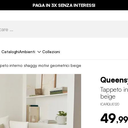
PAGA IN 3X SENZA INTERESSI
Cataloghi
Ambienti
Collezioni
peto interno shaggy motivi geometrici beige
Queens
Tappeto in
beige
ICARQUE120
49
,99