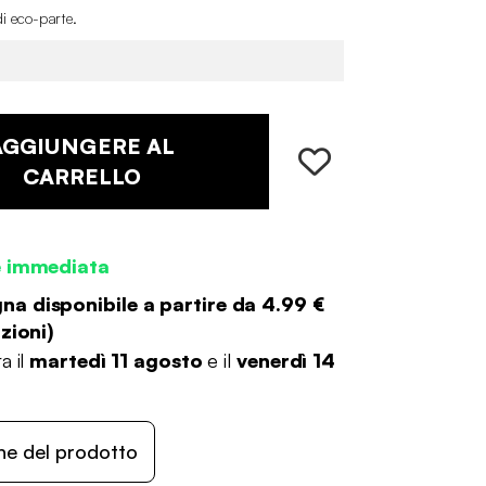
di eco-parte
.
AGGIUNGERE AL
CARRELLO
e immediata
a disponibile a partire da
4.99 €
zioni
)
a il
martedì 11 agosto
e il
venerdì 14
ne del prodotto