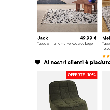
Jack
49,99 €
Me
Tappeto interno motivo leopardo beige
Tappe
rosso
Ai nostri clienti è piaciu
OFFERTE
-10%
2