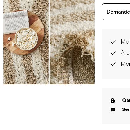
Domande c
Mot
A p
Mor
Gar
Ser