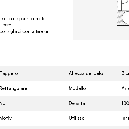
:
te con un panno umido.
inare.
 consiglia di contattare un
Tappeto
Altezza del pelo
3 
Rettangolare
Modello
Arr
No
Densità
180
Motivi
Utilizzo
Int