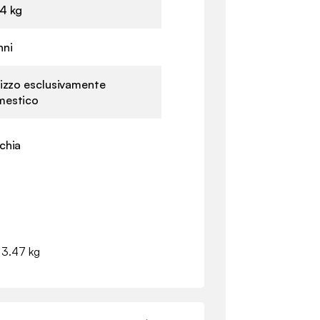
4 kg
nni
lizzo esclusivamente
mestico
chia
- 3.47 kg