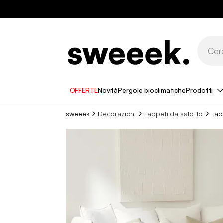
OFFERTE
Novità
Pergole bioclimatiche
Prodotti
sweeek
Decorazioni
Tappeti da salotto
Tap