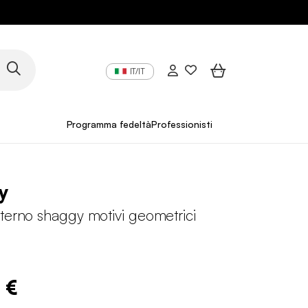
IT/IT
Programma fedeltà
Professionisti
y
terno shaggy motivi geometrici
 €