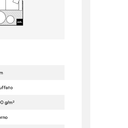
cm
uffato
0 g/m²
erno