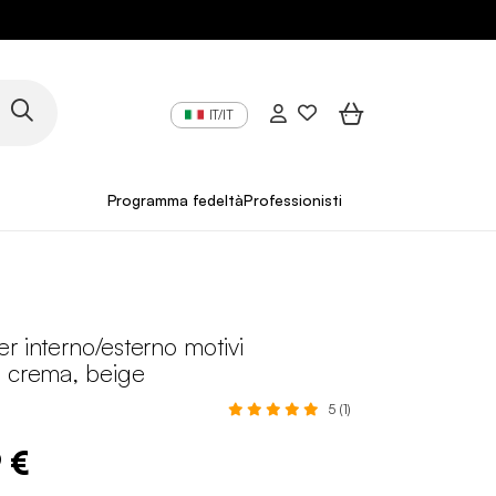
IT/IT
Programma fedeltà
Professionisti
r interno/esterno motivi
i crema, beige
5 (1)
 €