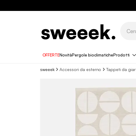
OFFERTE
Novità
Pergole bioclimatiche
Prodotti
sweeek
Accessori da esterno
Tappeti da gia