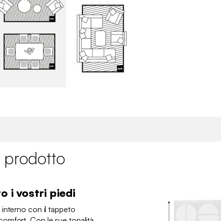
 prodotto
o i vostri piedi
interno con il tappeto
omfort. Con le sue tonalità