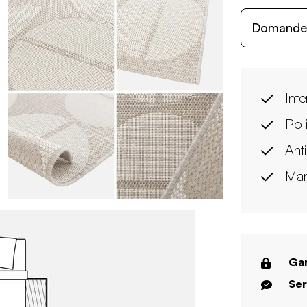
Domande c
Int
Pol
Anti
Man
Gar
Ser