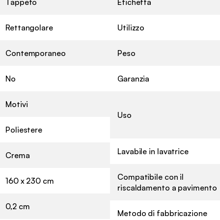
Tappeto
Etichetta
Rettangolare
Utilizzo
Contemporaneo
Peso
No
Garanzia
Motivi
Uso
Poliestere
Lavabile in lavatrice
Crema
Compatibile con il
160 x 230 cm
riscaldamento a pavimento
0,2 cm
Metodo di fabbricazione