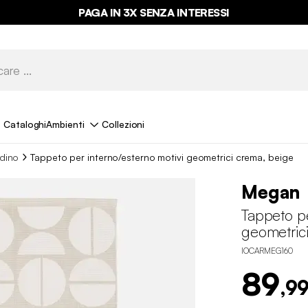
PAGA IN 3X SENZA INTERESSI
Cataloghi
Ambienti
Collezioni
rdino
Tappeto per interno/esterno motivi geometrici crema, beige
Megan
Tappeto pe
geometric
IOCARMEG160
89
,99