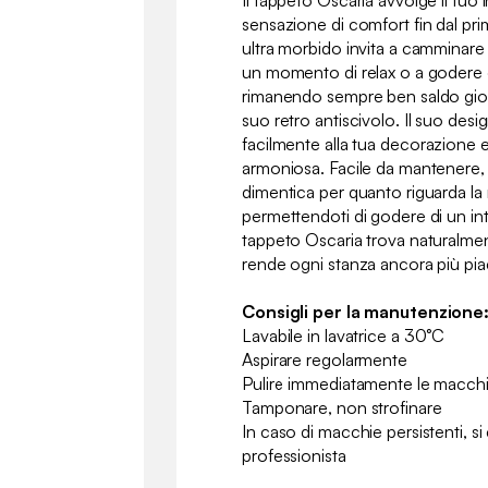
Il tappeto Oscaria avvolge il tuo
sensazione di comfort fin dal pri
ultra morbido invita a camminare 
un momento di relax o a godere d
rimanendo sempre ben saldo gior
suo retro antiscivolo. Il suo desi
facilmente alla tua decorazione 
armoniosa. Facile da mantenere, è 
dimentica per quanto riguarda l
permettendoti di godere di un int
tappeto Oscaria trova naturalmen
rende ogni stanza ancora più pia
Consigli per la manutenzione
Lavabile in lavatrice a 30°C
Aspirare regolarmente
Pulire immediatamente le macc
Tamponare, non strofinare
In caso di macchie persistenti, si 
professionista