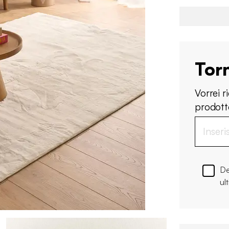
Tor
Vorrei 
prodotto
De
ul