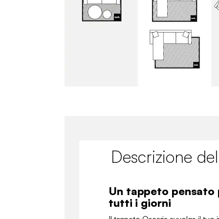
Descrizione del
Un tappeto pensato p
tutti i giorni