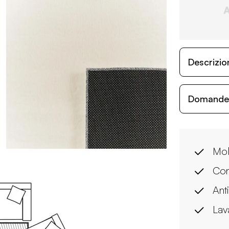
Descrizio
Domande c
Mol
Con
Ant
Lava