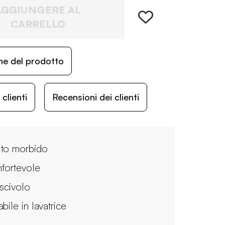
AGGIUNGERE AL
CARRELLO
ne del prodotto
lienti
Recensioni dei clienti
to morbido
fortevole
iscivolo
bile in lavatrice