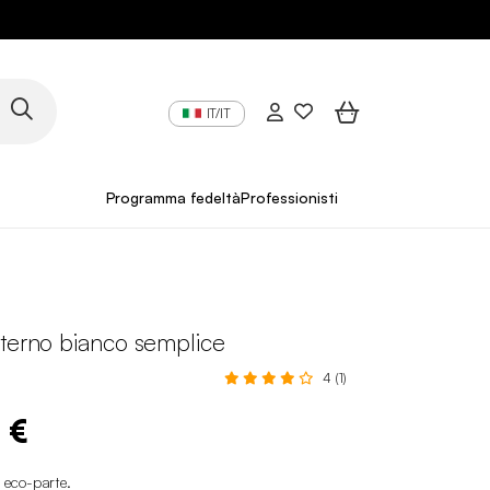
IT/IT
Programma fedeltà
Professionisti
nterno bianco semplice
4 (1)
 €
i eco-parte
.