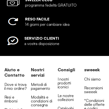
programma fedeltà GRATUITO
RESO FACILE
14 giorni per cambiare idea
SERVIZIO CLIENTI
a vostra disposizione
Aiuto e
Nostri
Consigli
sweeek
Contatto
servizi
I nostri
Chi siamo
prodotti
Dove si trova
Metodi di
iconici
Recensioni
il mio ordine?
pagamento
sweeek
Le nostre
Resi e
Modalità e
collezioni
*Condizioni
rimborsi
condizioni di
delle offerte
consegna
Cataloghi
e codici