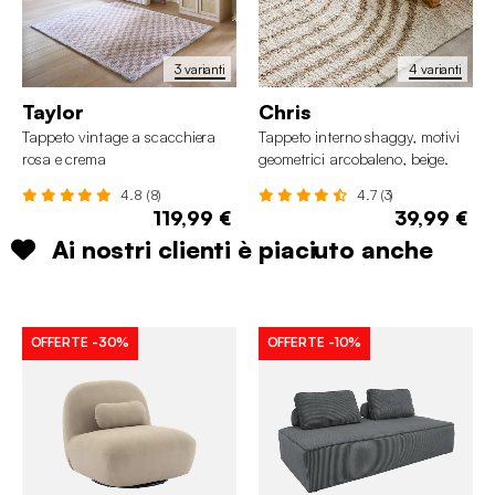
3 varianti
4 varianti
Taylor
Chris
Tappeto vintage a scacchiera
Tappeto interno shaggy, motivi
rosa e crema
geometrici arcobaleno, beige.
4.8 (8)
4.7 (3)
119,99 €
39,99 €
Ai nostri clienti è piaciuto anche
OFFERTE
-30%
OFFERTE
-10%