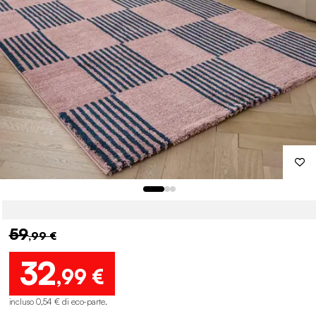
59
,99 €
32
,99 €
incluso 0,54 € di eco-parte
.