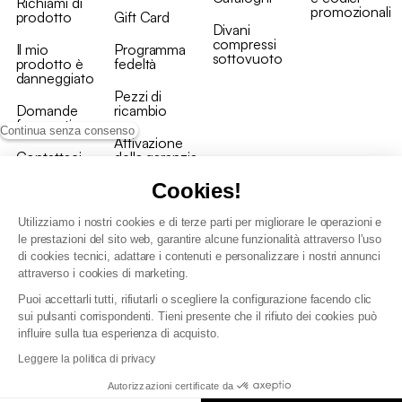
Richiami di
promozionali
prodotto
Gift Card
Divani
compressi
Il mio
Programma
sottovuoto
prodotto è
fedeltà
danneggiato
Pezzi di
Domande
ricambio
frequenti
Continua senza consenso
Attivazione
Contattaci
della garanzia
Cookies!
Utilizziamo i nostri cookies e di terze parti per migliorare le operazioni e
le prestazioni del sito web, garantire alcune funzionalità attraverso l'uso
di cookies tecnici, adattare i contenuti e personalizzare i nostri annunci
Condizioni generali vendita
attraverso i cookies di marketing.
Condizioni Generali d'Uso del Programma Fedeltà
Puoi accettarli tutti, rifiutarli o scegliere la configurazione facendo clic
Politica di gestione dei dati personali e dei cookie
sui pulsanti corrispondenti. Tieni presente che il rifiuto dei cookies può
Condizioni generali di vendita per clienti professionali
influire sulla tua esperienza di acquisto.
Dichiarazione di accessibilità
Leggere la politica di privacy
Autorizzazioni certificate da