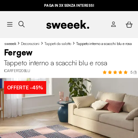
PAGA IN 3X SENZA INTERESSI
sweeek
Decorazioni
Tappeti da salotto
Tappeto interno a scacchi blu e rosa
Fergew
Tappeto interno a scacchi blu e rosa
ICARFER120BLU
5 (1)
OFFERTE
-45%