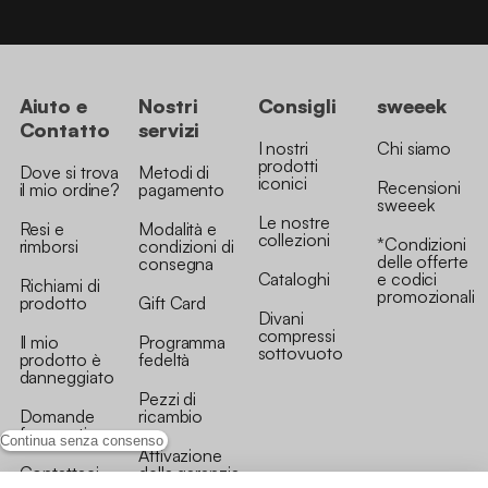
Aiuto e
Nostri
Consigli
sweeek
Contatto
servizi
I nostri
Chi siamo
prodotti
Dove si trova
Metodi di
iconici
Recensioni
il mio ordine?
pagamento
sweeek
Le nostre
Resi e
Modalità e
collezioni
*Condizioni
rimborsi
condizioni di
delle offerte
consegna
Cataloghi
e codici
Richiami di
promozionali
prodotto
Gift Card
Divani
compressi
Il mio
Programma
sottovuoto
prodotto è
fedeltà
danneggiato
Pezzi di
Domande
ricambio
frequenti
Continua senza consenso
Attivazione
Contattaci
della garanzia