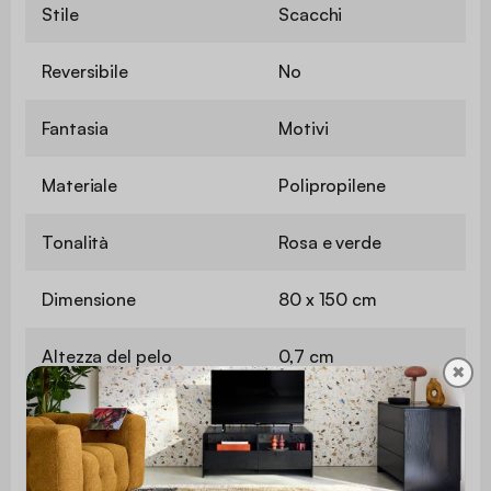
Stile
Scacchi
Reversibile
No
Fantasia
Motivi
Materiale
Polipropilene
Tonalità
Rosa e verde
Dimensione
80 x 150 cm
Altezza del pelo
0,7 cm
✖
Tessitura
Modello
meccanica