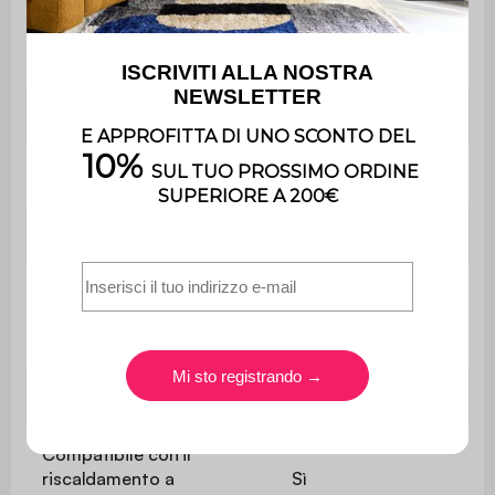
Oeko-Tex Standard
Etichetta
100
Utilizzo
Interno/esterno
Peso
1 kg
Garanzia
2 anni
Utilizzo
Uso
esclusivamente
domestico
Lavabile in lavatrice
No
Compatibile con il
riscaldamento a
Sì