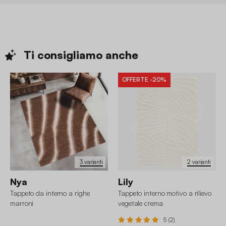
Ti consigliamo
anche
OFFERTE
-20%
3 varianti
2 varianti
Nya
Lily
Tappeto da interno a righe
Tappeto interno motivo a rilievo
marroni
vegetale crema
5 (2)