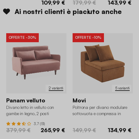
109,99 €
179,99 €
143,99 €
Ai nostri clienti è piaciuto anche
OFFERTE
-30%
OFFERTE
-10%
2 varianti
5 varianti
Panam velluto
Movi
Divano letto in velluto con
Poltrona per divano modulare
gambe in legno, 2 posti
sottovuota e compressa in
tessuto ciniglia
3.7 (51)
379,99 €
265,99 €
149,99 €
134,99 €