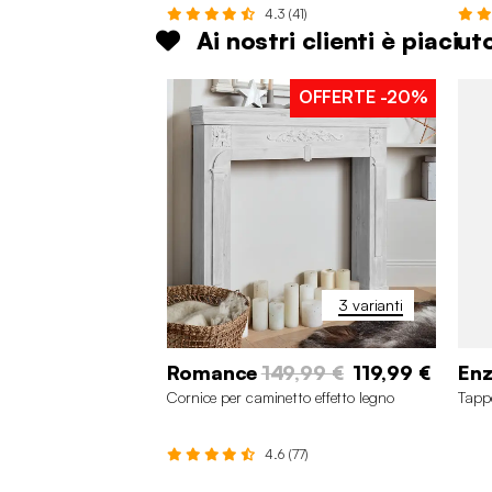
4.3 (41)
Ai nostri clienti è piaciu
OFFERTE
-20%
3 varianti
Romance
149,99 €
119,99 €
En
Cornice per caminetto effetto legno
Tappe
4.6 (77)