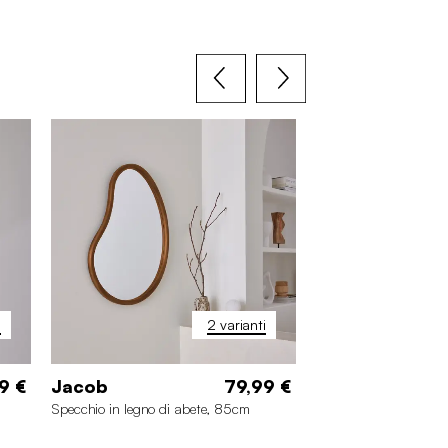
i
2 varianti
9 €
Jacob
79,99 €
Luke
Specchio in legno di abete, 85cm
Specchio arco legno d