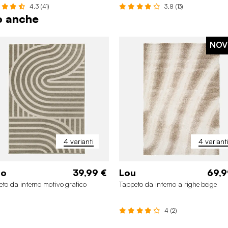
4.3 (41)
3.8 (13)
to anche
NOV
4 varianti
4 variant
zo
39,99 €
Lou
69,9
to da interno motivo grafico
Tappeto da interno a righe beige
4 (2)