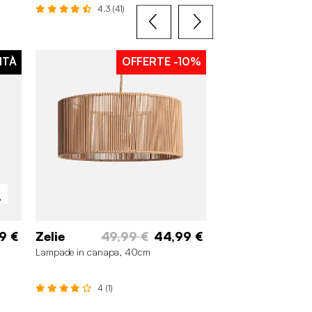
4.3 (41)
2 (2)
ITÀ
OFFERTE
-10%
90 x 50 cm
i
9 €
Zelie
49,99 €
44,99 €
Silo
Lampade in canapa, 40cm
Tappeto da interno mo
beige e crema
4 (1)