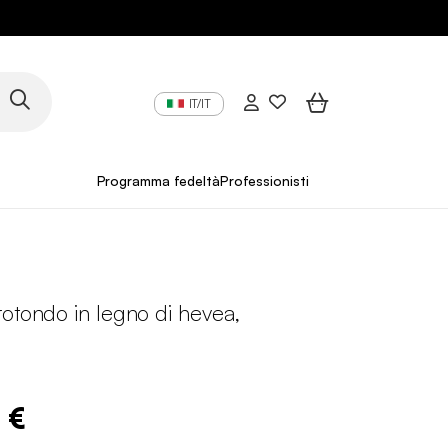
IT/IT
Programma fedeltà
Professionisti
otondo in legno di hevea,
 €