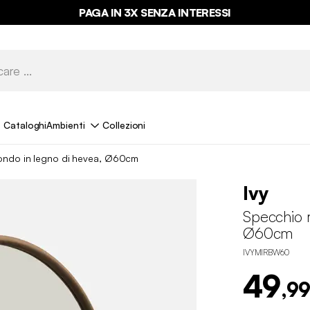
PAGA IN 3X SENZA INTERESSI
Cataloghi
Ambienti
Collezioni
ondo in legno di hevea, Ø60cm
Ivy
Specchio r
Ø60cm
IVYMIRBW60
49
,99