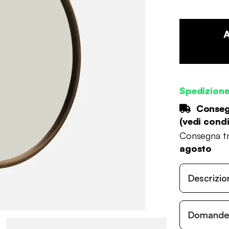
Spedizion
Consegn
(
vedi condi
Consegna tr
agosto
Descrizio
Domande c