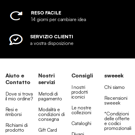
RESO FACILE
14 giorni per cambiare idea
SERVIZIO CLIENTI
a vostra disposizione
Aiuto e
Nostri
Consigli
sweeek
Contatto
servizi
I nostri
Chi siamo
prodotti
Dove si trova
Metodi di
iconici
Recensioni
il mio ordine?
pagamento
sweeek
Le nostre
Resi e
Modalità e
collezioni
*Condizioni
rimborsi
condizioni di
delle offerte
consegna
Cataloghi
e codici
Richiami di
promozionali
prodotto
Gift Card
Divani