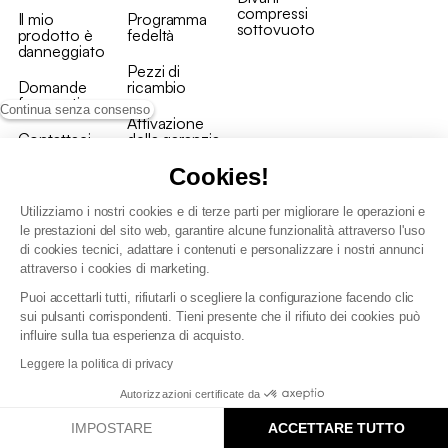
compressi
Il mio
Programma
sottovuoto
prodotto è
fedeltà
danneggiato
Pezzi di
Domande
ricambio
frequenti
Continua senza consenso
Attivazione
Contattaci
della garanzia
Cookies!
Utilizziamo i nostri cookies e di terze parti per migliorare le operazioni e
le prestazioni del sito web, garantire alcune funzionalità attraverso l'uso
di cookies tecnici, adattare i contenuti e personalizzare i nostri annunci
Condizioni generali vendita
attraverso i cookies di marketing.
Condizioni Generali d'Uso del Programma Fedeltà
Puoi accettarli tutti, rifiutarli o scegliere la configurazione facendo clic
Politica di gestione dei dati personali e dei cookie
sui pulsanti corrispondenti. Tieni presente che il rifiuto dei cookies può
Condizioni generali di vendita per clienti professionali
influire sulla tua esperienza di acquisto.
Dichiarazione di accessibilità
Leggere la politica di privacy
Autorizzazioni certificate da
IMPOSTARE
ACCETTARE TUTTO