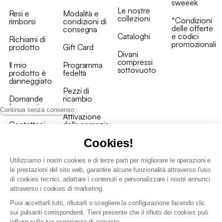
sweeek
Le nostre
Resi e
Modalità e
collezioni
*Condizioni
rimborsi
condizioni di
delle offerte
consegna
Cataloghi
e codici
Richiami di
promozionali
prodotto
Gift Card
Divani
compressi
Il mio
Programma
sottovuoto
prodotto è
fedeltà
danneggiato
Pezzi di
Domande
ricambio
frequenti
Continua senza consenso
Attivazione
Contattaci
della garanzia
Cookies!
Utilizziamo i nostri cookies e di terze parti per migliorare le operazioni e
le prestazioni del sito web, garantire alcune funzionalità attraverso l'uso
di cookies tecnici, adattare i contenuti e personalizzare i nostri annunci
Condizioni generali vendita
attraverso i cookies di marketing.
Condizioni Generali d'Uso del Programma Fedeltà
Puoi accettarli tutti, rifiutarli o scegliere la configurazione facendo clic
Politica di gestione dei dati personali e dei cookie
sui pulsanti corrispondenti. Tieni presente che il rifiuto dei cookies può
Condizioni generali di vendita per clienti professionali
influire sulla tua esperienza di acquisto.