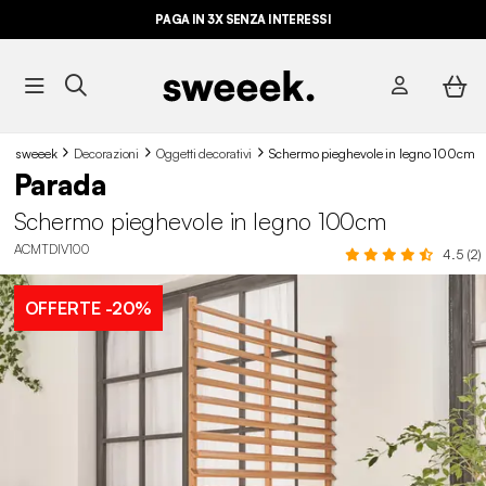
PAGA IN 3X SENZA INTERESSI
sweeek
Decorazioni
Oggetti decorativi
Schermo pieghevole in legno 100cm
Parada
Schermo pieghevole in legno 100cm
ACMTDIV100
4.5 (2)
OFFERTE
-20%