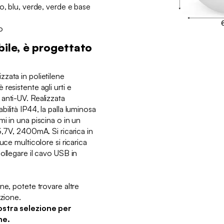
o, blu, verde, verde e base
o
ile, è progettato
zata in polietilene
resistente agli urti e
anti-UV. Realizzata
ilità IP44, la palla luminosa
i in una piscina o in un
3,7V, 2400mA. Si ricarica in
uce multicolore si ricarica
ollegare il cavo USB in
ne, potete trovare altre
ezione.
ostra selezione per
ne.