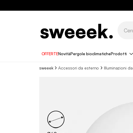
OFFERTE
Novità
Pergole bioclimatiche
Prodotti
sweeek
Accessori da esterno
Illuminazioni d