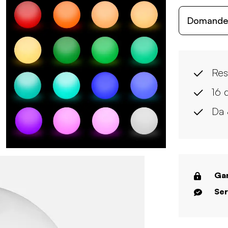
Domande c
Res
16 
Da 
Gar
Ser