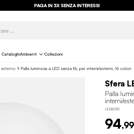
PAGA IN 3X SENZA INTERESSI
Cataloghi
Ambienti
Collezioni
a esterno
Palla luminosa a LED senza fili, per interni/esterni, 16 colori
Sfera L
Palla lumi
interni/este
LED60RD
94
,99