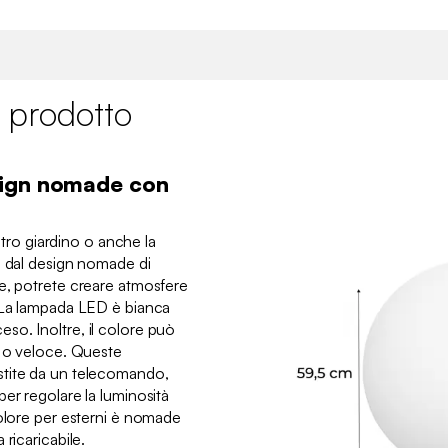
 prodotto
sign nomade con
ostro giardino o anche la
a dal design nomade di
e, potrete creare atmosfere
. La lampada LED è bianca
o. Inoltre, il colore può
o o veloce. Queste
stite da un telecomando,
er regolare la luminosità
colore per esterni è nomade
ricaricabile.