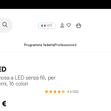
IT/IT
Programma fedeltà
Professionisti
ED
nosa a LED senza fili, per
rni, 16 colori
4.6 (122)
 €