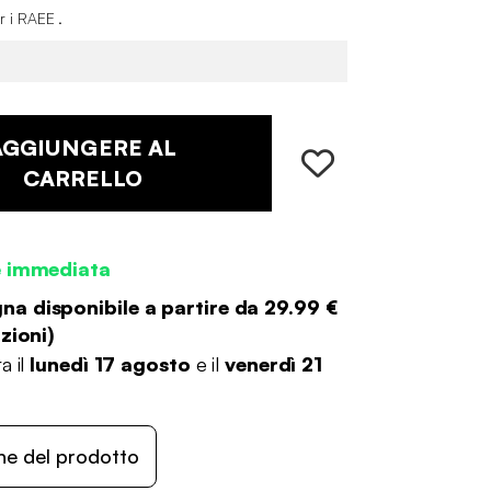
r i RAEE .
AGGIUNGERE AL
CARRELLO
e immediata
a disponibile a partire da
29.99 €
zioni
)
a il
lunedì 17 agosto
e il
venerdì 21
ne del prodotto