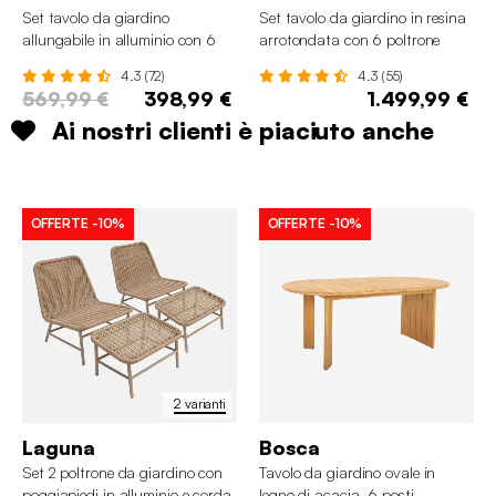
Set tavolo da giardino
Set tavolo da giardino in resina
allungabile in alluminio con 6
arrotondata con 6 poltrone
sedie
4.3 (72)
4.3 (55)
569,99 €
398,99 €
1.499,99 €
Ai nostri clienti è piaciuto anche
OFFERTE
-10%
OFFERTE
-10%
2 varianti
Laguna
Bosca
Set 2 poltrone da giardino con
Tavolo da giardino ovale in
poggiapiedi in alluminio e corda
legno di acacia, 6 posti