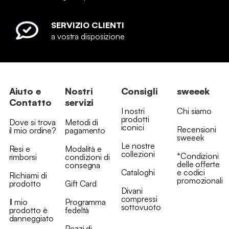
SERVIZIO CLIENTI
a vostra disposizione
Aiuto e
Nostri
Consigli
sweeek
Contatto
servizi
I nostri
Chi siamo
prodotti
Dove si trova
Metodi di
iconici
Recensioni
il mio ordine?
pagamento
sweeek
Le nostre
Resi e
Modalità e
collezioni
*Condizioni
rimborsi
condizioni di
delle offerte
consegna
Cataloghi
e codici
Richiami di
promozionali
prodotto
Gift Card
Divani
compressi
Il mio
Programma
sottovuoto
prodotto è
fedeltà
danneggiato
Pezzi di