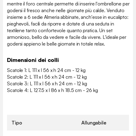
mentre il foro centrale permette di inserire l'ombrellone per
godersi il fresco anche nelle giornate più calde. Venduto
insieme a 6 sedie Almeria abbinate, anch'esse in eucalipto:
pieghevoli, facili da riporre e dotate di una seduta in
textilene tanto confortevole quanto pratica. Un set
armonioso, bello da vedere e facile da vivere. L'ideale per
godersi appieno le belle giornate in totale relax.
Dimensioni dei colli
Scatole 1: L 111 x l 56 x h 24 cm - 12 kg
Scatole 2: L 111 x l 56 x h 24 cm - 12 kg
Scatole 3: L 111 x l 56 x h 24 cm - 12 kg
Scatole 4: L 127.5 x l 86 x h 18.5 cm - 26 kg
Tipo
Allungabile