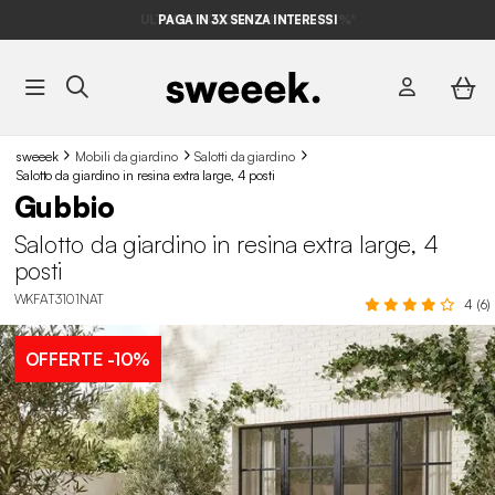
ULTIME OCCASIONI FINO AL -70%*
PAGA IN 3X SENZA INTERESSI
sweeek
Mobili da giardino
Salotti da giardino
Salotto da giardino in resina extra large, 4 posti
Gubbio
Salotto da giardino in resina extra large, 4
posti
WKFAT3101NAT
4 (6)
OFFERTE
-10%