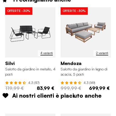
OFFERTE
-30%
OFFERTE
-30%
4 varianti
2 varianti
Silvi
Mendoza
Salotto da giardino in metallo, 4
Salotto da giardino in legno di
posti
acacia, 5 posti
4.3 (517)
4.3 (149)
119,99 €
83,99 €
999,99 €
699,99 €
Ai nostri clienti è piaciuto anche