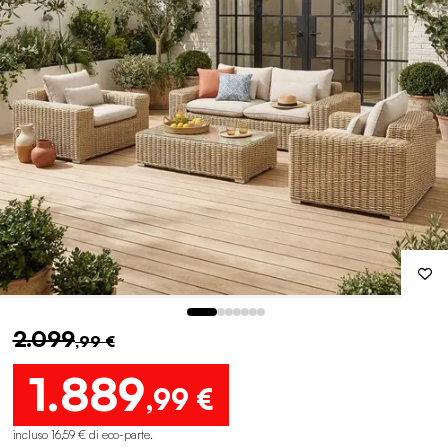
2.099
,99 €
1.889
,99 €
incluso 16,59 € di eco-parte
.