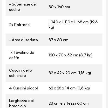
- Superficie del
80 x 160 cm
sedile
L 140 x L 110 x H 68 cm (19,6
2x Poltrona
kg)
- Area di seduta
87 x 80 cm
1x Tavolino da
120 x 70 x 32 cm (8,7 kg)
caffè
Cuscini dello
82 x 42 x 20 cm (1,15 kg)
schienale
4 Cuscini piccoli
62 x 26 x 14 cm (0,6 kg)
Larghezza del
28 cm e altezza 60 cm
bracciolo