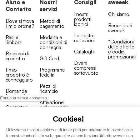
Aiuto e
Nostri
Consigli
sweeek
Contatto
servizi
I nostri
Chi siamo
prodotti
Dove si trova
Metodi di
iconici
Recensioni
il mio ordine?
pagamento
sweeek
Le nostre
Resi e
Modalità e
collezioni
*Condizioni
rimborsi
condizioni di
delle offerte
consegna
Cataloghi
e codici
Richiami di
promozionali
prodotto
Gift Card
Divani
compressi
Il mio
Programma
sottovuoto
prodotto è
fedeltà
danneggiato
Pezzi di
Domande
ricambio
frequenti
Continua senza consenso
Attivazione
Contattaci
della garanzia
Cookies!
Utilizziamo i nostri cookies e di terze parti per migliorare le operazioni e
le prestazioni del sito web, garantire alcune funzionalità attraverso l'uso